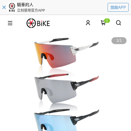
騎車的人
開啟APP
立刻使用官方APP
0
1
/
1