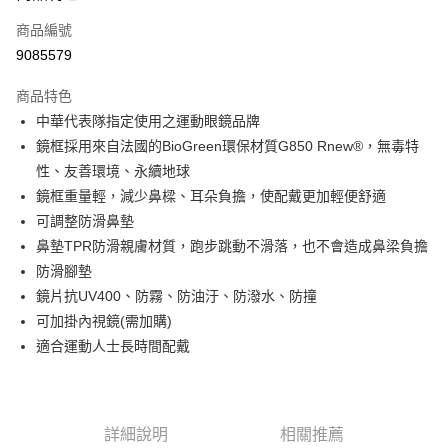
信用卡一次付款
商品編號
信用卡分期付款
9085579
3 期 0 利率 每期
NT$860
21家銀行
商品特色
6 期 0 利率 每期
NT$430
21家銀行
合作金庫商業銀行
第一商業銀行
中華代表隊指定使用之運動眼鏡品牌
華南商業銀行
彰化商業銀行
合作金庫商業銀行
第一商業銀行
LINE Pay
鏡框採用來自法國的BioGreen環保材質G850 Rnew®，無毒特
上海商業儲蓄銀行
台北富邦商業銀行
華南商業銀行
彰化商業銀行
國泰世華商業銀行
兆豐國際商業銀行
性、友善環境、永續地球
Apple Pay
上海商業儲蓄銀行
台北富邦商業銀行
臺灣中小企業銀行
台中商業銀行
鏡框重量輕，減少鼻樑、耳朵負擔，使配戴更加輕便舒適
國泰世華商業銀行
兆豐國際商業銀行
匯豐（台灣）商業銀行
華泰商業銀行
街口支付
臺灣中小企業銀行
台中商業銀行
可調整防滑鼻墊
聯邦商業銀行
遠東國際商業銀行
匯豐（台灣）商業銀行
華泰商業銀行
鼻墊TPR防滑親膚材質，跑步跳動不滑落，也不會造成鼻梁負擔
悠遊付
元大商業銀行
永豐商業銀行
聯邦商業銀行
遠東國際商業銀行
防滑腳墊
玉山商業銀行
星展（台灣）商業銀行
元大商業銀行
永豐商業銀行
Google Pay
鏡片抗UV400、防霧、防油汙、防潑水、防撞
台新國際商業銀行
中國信託商業銀行
玉山商業銀行
星展（台灣）商業銀行
台灣樂天信用卡公司
可加掛內視鏡(需加購)
台新國際商業銀行
中國信託商業銀行
ATM付款
適合運動人士長時間配戴
台灣樂天信用卡公司
運送方式
付款後全家取貨
詳細說明
相關推薦
每筆NT$95，滿NT$799(含以上)免運費