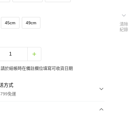
45cm
49cm
清除
紀錄
：請於結帳時在備註欄位填寫可收貨日期
送方式
799免運
次付款
期付款