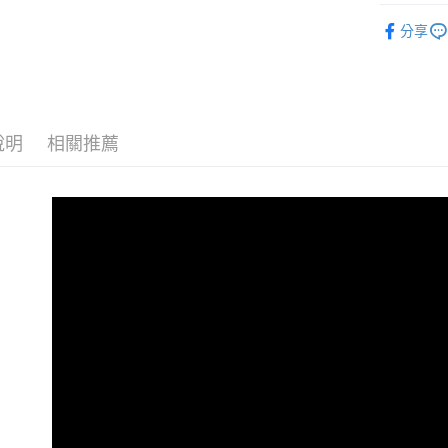
🚲平把跑
每筆NT$8
分享
品牌專區
說明
相關推薦