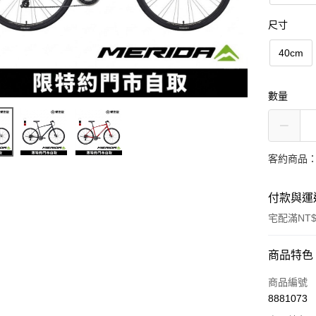
尺寸
40cm
數量
客約商品
付款與運
宅配滿NT$
付款方式
商品特色
信用卡一
商品編號
8881073
信用卡分