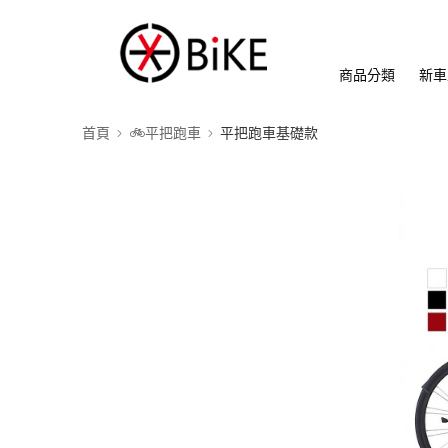
商品分類
新車
首頁
🚲平把跑車
平把跑車基礎款