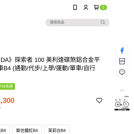
0
IDA》探索者 100 美利達碟煞鋁合金平
B4 (通勤/代步/上學/運動/單車/自行
799免運
,300
0
B4
斯仿鍍紅B4
茉莉白B4