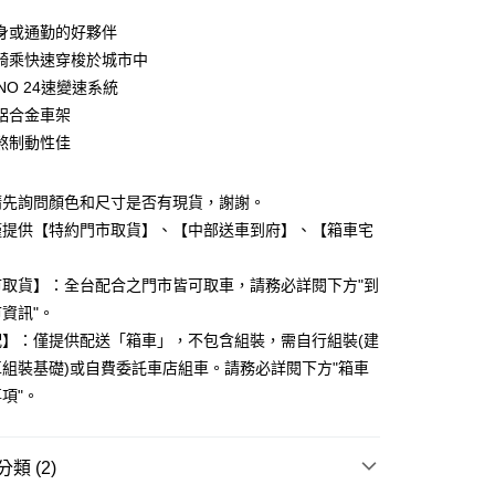
0 利率 每期
NT$3,766
21家銀行
身或通勤的好夥伴
0 利率 每期
NT$1,883
21家銀行
庫商業銀行
第一商業銀行
騎乘快速穿梭於城市中
業銀行
彰化商業銀行
ANO 24速變速系統
庫商業銀行
第一商業銀行
業儲蓄銀行
台北富邦商業銀行
業銀行
彰化商業銀行
鋁合金車架
華商業銀行
兆豐國際商業銀行
業儲蓄銀行
台北富邦商業銀行
煞制動性佳
小企業銀行
台中商業銀行
華商業銀行
兆豐國際商業銀行
台灣）商業銀行
華泰商業銀行
小企業銀行
台中商業銀行
業銀行
遠東國際商業銀行
請先詢問顏色和尺寸是否有現貨，謝謝。
台灣）商業銀行
華泰商業銀行
業銀行
永豐商業銀行
業銀行
遠東國際商業銀行
僅提供【特約門市取貨】、【中部送車到府】、【箱車宅
業銀行
星展（台灣）商業銀行
業銀行
永豐商業銀行
y
。
際商業銀行
中國信託商業銀行
業銀行
星展（台灣）商業銀行
市取貨】：全台配合之門市皆可取車，請務必詳閱下方"到
天信用卡公司
際商業銀行
中國信託商業銀行
資訊"。
天信用卡公司
配】：僅提供配送「箱車」，不包含組裝，需自行組裝(建
組裝基礎)或自費委託車店組車。請務必詳閱下方"箱車
項"。
5，滿NT$799(含以上)免運費
類 (2)
市自取