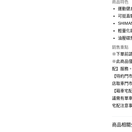
商品特色
3 期 
運動健
6 期 
合作金
可挺直
華南商
SHIM
合作金
LINE Pay
上海商
華南商
輕量化
國泰世
Apple Pay
上海商
油壓碟
臺灣中
國泰世
匯豐（
街口支付
銷售重點
臺灣中
聯邦商
※下單前
匯豐（
悠遊付
元大商
聯邦商
※此商品
玉山商
元大商
Google Pa
配】服務
台新國
玉山商
【特約門
台灣樂
台新國
ATM付款
店取車門市
台灣樂
【箱車宅
議需有單車
運送方式
宅配注意事
宅配
每筆NT$8
商品相關分
付款後門