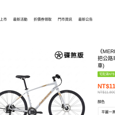
上市
最新活動
折價券領取
門市資訊
最新公告
《MER
把公路車
車)
宅配滿NT$
NT$11
NT$11,80
顏色
平麗一黑