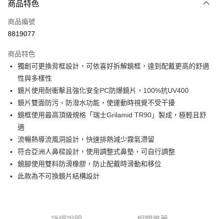
商品特色
信用卡一次付款
商品編號
信用卡分期付款
8819077
3 期 0 利率 每期
NT$886
21家銀行
商品特色
6 期 0 利率 每期
NT$443
21家銀行
合作金庫商業銀行
第一商業銀行
獨創可更換背框設計，可依喜好拆解鏡框，達到配戴更高的舒適
華南商業銀行
彰化商業銀行
合作金庫商業銀行
第一商業銀行
LINE Pay
性與多樣性
上海商業儲蓄銀行
台北富邦商業銀行
華南商業銀行
彰化商業銀行
國泰世華商業銀行
兆豐國際商業銀行
鏡片使用耐衝擊且強化安全PC防爆鏡片，100%抗UV400
Apple Pay
上海商業儲蓄銀行
台北富邦商業銀行
臺灣中小企業銀行
台中商業銀行
鏡片雙面防污、防潑水功能，使運動時視覺不受干擾
國泰世華商業銀行
兆豐國際商業銀行
匯豐（台灣）商業銀行
華泰商業銀行
街口支付
臺灣中小企業銀行
台中商業銀行
鏡框使用最高頂級規格「瑞士Grilamid TR90」製成，極輕且舒
聯邦商業銀行
遠東國際商業銀行
匯豐（台灣）商業銀行
華泰商業銀行
適
悠遊付
元大商業銀行
永豐商業銀行
聯邦商業銀行
遠東國際商業銀行
流暢熱導流風洞設計，快速排熱減少霧氣滯留
玉山商業銀行
星展（台灣）商業銀行
元大商業銀行
永豐商業銀行
Google Pay
符合亞洲人鼻樑設計，使用調整式鼻墊，可自行調整
台新國際商業銀行
中國信託商業銀行
玉山商業銀行
星展（台灣）商業銀行
台灣樂天信用卡公司
鏡腳使用雙料防滑橡膠，防止配戴時滑動和移位
台新國際商業銀行
中國信託商業銀行
ATM付款
此款為不可換鏡片結構設計
台灣樂天信用卡公司
運送方式
付款後全家取貨