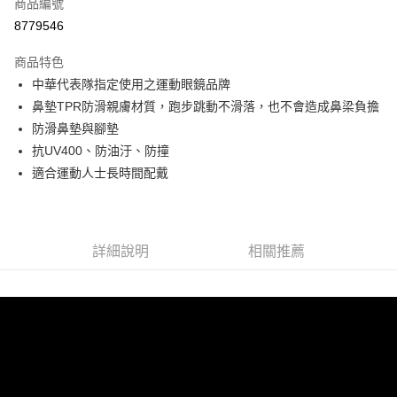
商品編號
信用卡分期付款
8779546
3 期 0 利率 每期
NT$660
21家銀行
商品特色
6 期 0 利率 每期
NT$330
21家銀行
合作金庫商業銀行
第一商業銀行
中華代表隊指定使用之運動眼鏡品牌
華南商業銀行
彰化商業銀行
合作金庫商業銀行
第一商業銀行
LINE Pay
鼻墊TPR防滑親膚材質，跑步跳動不滑落，也不會造成鼻梁負擔
上海商業儲蓄銀行
台北富邦商業銀行
華南商業銀行
彰化商業銀行
國泰世華商業銀行
兆豐國際商業銀行
防滑鼻墊與腳墊
Apple Pay
上海商業儲蓄銀行
台北富邦商業銀行
臺灣中小企業銀行
台中商業銀行
抗UV400、防油汙、防撞
國泰世華商業銀行
兆豐國際商業銀行
匯豐（台灣）商業銀行
華泰商業銀行
街口支付
臺灣中小企業銀行
台中商業銀行
適合運動人士長時間配戴
聯邦商業銀行
遠東國際商業銀行
匯豐（台灣）商業銀行
華泰商業銀行
悠遊付
元大商業銀行
永豐商業銀行
聯邦商業銀行
遠東國際商業銀行
玉山商業銀行
星展（台灣）商業銀行
元大商業銀行
永豐商業銀行
Google Pay
台新國際商業銀行
中國信託商業銀行
玉山商業銀行
星展（台灣）商業銀行
詳細說明
相關推薦
台灣樂天信用卡公司
台新國際商業銀行
中國信託商業銀行
ATM付款
台灣樂天信用卡公司
運送方式
付款後全家取貨
每筆NT$95，滿NT$799(含以上)免運費
付款後萊爾富取貨