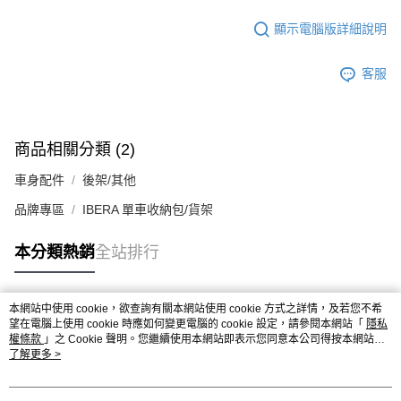
顯示電腦版詳細說明
客服
商品相關分類 (2)
車身配件
後架/其他
品牌專區
IBERA 單車收納包/貨架
本分類熱銷
全站排行
本網站中使用 cookie，欲查詢有關本網站使用 cookie 方式之詳情，及若您不希
熱門標籤
望在電腦上使用 cookie 時應如何變更電腦的 cookie 設定，請參閱本網站「
隱私
權條款
」之 Cookie 聲明。您繼續使用本網站即表示您同意本公司得按本網站使
用條款之 Cookie 聲明使用 cookie。
了解更多 >