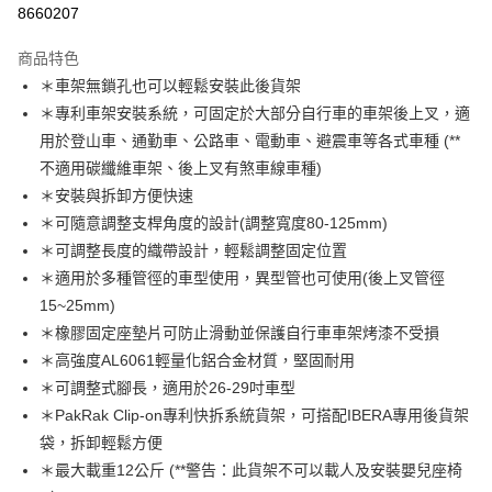
8660207
3 期 0 利率 每期
NT$493
21家銀行
商品特色
6 期 0 利率 每期
NT$246
21家銀行
合作金庫商業銀行
第一商業銀行
＊車架無鎖孔也可以輕鬆安裝此後貨架
華南商業銀行
彰化商業銀行
合作金庫商業銀行
第一商業銀行
LINE Pay
＊專利車架安裝系統，可固定於大部分自行車的車架後上叉，適
上海商業儲蓄銀行
台北富邦商業銀行
華南商業銀行
彰化商業銀行
國泰世華商業銀行
兆豐國際商業銀行
用於登山車、通勤車、公路車、電動車、避震車等各式車種 (**
Apple Pay
上海商業儲蓄銀行
台北富邦商業銀行
臺灣中小企業銀行
台中商業銀行
不適用碳纖維車架、後上叉有煞車線車種)
國泰世華商業銀行
兆豐國際商業銀行
匯豐（台灣）商業銀行
華泰商業銀行
街口支付
臺灣中小企業銀行
台中商業銀行
＊安裝與拆卸方便快速
聯邦商業銀行
遠東國際商業銀行
匯豐（台灣）商業銀行
華泰商業銀行
＊可隨意調整支桿角度的設計(調整寬度80-125mm)
悠遊付
元大商業銀行
永豐商業銀行
聯邦商業銀行
遠東國際商業銀行
＊可調整長度的織帶設計，輕鬆調整固定位置
玉山商業銀行
星展（台灣）商業銀行
元大商業銀行
永豐商業銀行
Google Pay
＊適用於多種管徑的車型使用，異型管也可使用(後上叉管徑
台新國際商業銀行
中國信託商業銀行
玉山商業銀行
星展（台灣）商業銀行
台灣樂天信用卡公司
15~25mm)
台新國際商業銀行
中國信託商業銀行
ATM付款
＊橡膠固定座墊片可防止滑動並保護自行車車架烤漆不受損
台灣樂天信用卡公司
＊高強度AL6061輕量化鋁合金材質，堅固耐用
運送方式
＊可調整式腳長，適用於26-29吋車型
宅配
＊PakRak Clip-on專利快拆系統貨架，可搭配IBERA專用後貨架
每筆NT$85，滿NT$799(含以上)免運費
袋，拆卸輕鬆方便
＊最大載重12公斤 (**警告：此貨架不可以載人及安裝嬰兒座椅
付款後門市自取