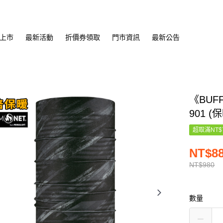
上市
最新活動
折價券領取
門市資訊
最新公告
《BUF
901 
超取滿NT$
NT$8
NT$980
數量