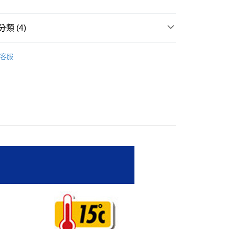
業儲蓄銀行
台北富邦商業銀行
小企業銀行
台中商業銀行
華商業銀行
兆豐國際商業銀行
台灣）商業銀行
華泰商業銀行
小企業銀行
台中商業銀行
類 (4)
業銀行
遠東國際商業銀行
台灣）商業銀行
華泰商業銀行
業銀行
永豐商業銀行
業銀行
遠東國際商業銀行
男車衣
業銀行
星展（台灣）商業銀行
客服
業銀行
永豐商業銀行
y
際商業銀行
中國信託商業銀行
Pearl izumi 單車服飾
業銀行
星展（台灣）商業銀行
天信用卡公司
際商業銀行
中國信託商業銀行
秋冬單車服飾
天信用卡公司
iZUMi 春夏新品上市8折起
家取貨
5，滿NT$799(含以上)免運費
爾富取貨
5，滿NT$799(含以上)免運費
1取貨
5，滿NT$799(含以上)免運費