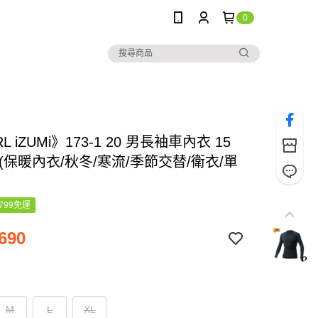
0
L iZUMi》173-1 20 男長袖車內衣 15
 (保暖內衣/秋冬/寒流/季節交替/衛衣/單
799免運
690
M
L
XL