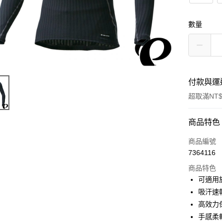
數量
付款與運
超取滿NT$
付款方式
商品特色
信用卡一
商品編號
7364116
信用卡分
商品特色
3 期 
可適用
6 期 
合作金
吸汗速
華南商
高效力
合作金
LINE Pay
上海商
華南商
手感柔
國泰世