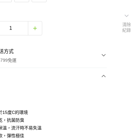
清除
紀錄
送方式
799免運
次付款
期付款
0 利率 每期
NT$563
21家銀行
於15度C的環境
0 利率 每期
NT$281
21家銀行
庫商業銀行
第一商業銀行
乾，抗菌防臭
業銀行
彰化商業銀行
保溫，流汗時不易失溫
庫商業銀行
第一商業銀行
業儲蓄銀行
台北富邦商業銀行
業銀行
彰化商業銀行
軟，彈性極佳
華商業銀行
兆豐國際商業銀行