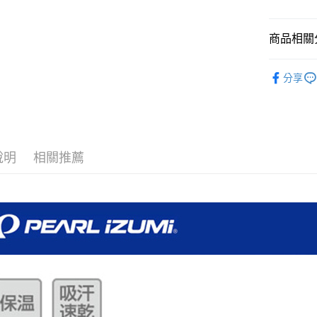
Apple Pay
上海商
臺灣中
國泰世
匯豐（
街口支付
臺灣中
商品相關分
聯邦商
匯豐（
悠遊付
元大商
聯邦商
人身配件
玉山商
分享
元大商
Google Pa
台新國
品牌專區
玉山商
台灣樂
台新國
ATM付款
人身配件
台灣樂
PEARL 
運送方式
說明
相關推薦
付款後全
每筆NT$9
付款後萊
每筆NT$9
付款後7-1
每筆NT$9