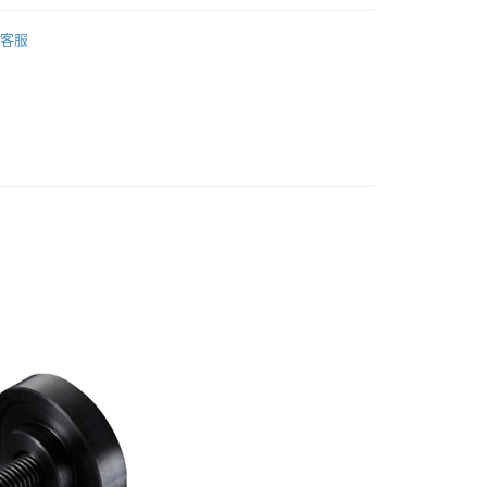
業銀行
星展（台灣）商業銀行
業銀行
永豐商業銀行
y
油品
專業工具/挖胎棒
際商業銀行
中國信託商業銀行
業銀行
星展（台灣）商業銀行
客服
天信用卡公司
夾器/BB
際商業銀行
中國信託商業銀行
天信用卡公司
SHIMANO 單車零件/服飾
品下殺3折起
【零件】出清區
品下殺3折起
全部商品
家取貨
5，滿NT$799(含以上)免運費
爾富取貨
5，滿NT$799(含以上)免運費
1取貨
5，滿NT$799(含以上)免運費
5，滿NT$799(含以上)免運費
市自取
5，滿NT$799(含以上)免運費