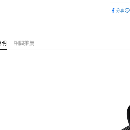
玉山商
元大商
Google Pa
工具/保養
台新國
玉山商
分享
台灣樂
零件修補
台新國
ATM付款
台灣樂
品牌專區
絕版/出清
運送方式
說明
相關推薦
絕版/出清
付款後全
每筆NT$9
付款後萊
每筆NT$9
付款後7-1
每筆NT$9
宅配
每筆NT$8
付款後門
每筆NT$8