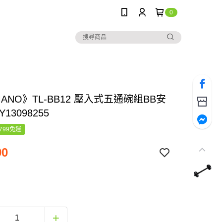
0
MANO》TL-BB12 壓入式五通碗組BB安
13098255
799免運
90