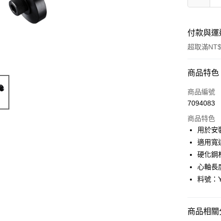
付款與運
超取滿NT$
付款方式
商品特色
信用卡一
商品編號
7094083
信用卡分
商品特色
3 期 
用於安裝
6 期 
合作金
適用寬達
華南商
硬化鋼
合作金
LINE Pay
上海商
華南商
心軸長度比
國泰世
Apple Pay
上海商
料號：Y
臺灣中
國泰世
匯豐（
街口支付
臺灣中
聯邦商
匯豐（
商品相關分
悠遊付
元大商
聯邦商