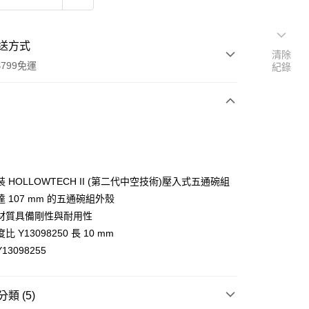
送方式
清除
799免運
紀錄
次付款
期付款
0 利率 每期
NT$263
21家銀行
 HOLLOWTECH II (第二代中空技術)壓入式五通碗組
0 利率 每期
NT$131
21家銀行
庫商業銀行
第一商業銀行
 107 mm 的五通碗組外殼
業銀行
彰化商業銀行
材質具備剛性與耐用性
庫商業銀行
第一商業銀行
業儲蓄銀行
台北富邦商業銀行
業銀行
彰化商業銀行
 Y13098250 長 10 mm
華商業銀行
兆豐國際商業銀行
業儲蓄銀行
台北富邦商業銀行
13098255
小企業銀行
台中商業銀行
華商業銀行
兆豐國際商業銀行
台灣）商業銀行
華泰商業銀行
小企業銀行
台中商業銀行
業銀行
遠東國際商業銀行
台灣）商業銀行
華泰商業銀行
類 (5)
業銀行
永豐商業銀行
業銀行
遠東國際商業銀行