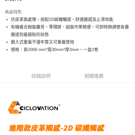
3 期 0 利率 每期
NT$232
21家銀行
商品特色
6 期 0 利率 每期
NT$116
21家銀行
合作金庫商業銀行
第一商業銀行
仿皮革面處理，搭配2D碳纖觸感，舒適握感及止滑效能
華南商業銀行
彰化商業銀行
合作金庫商業銀行
第一商業銀行
LINE Pay
有機複合樹脂覆背，零殘膠、組裝作業簡便，可即時微調使各疊
上海商業儲蓄銀行
台北富邦商業銀行
華南商業銀行
彰化商業銀行
國泰世華商業銀行
兆豐國際商業銀行
層達到最服貼的狀態
Apple Pay
上海商業儲蓄銀行
台北富邦商業銀行
臺灣中小企業銀行
台中商業銀行
鎖入式塞蓋不僅牢靠又可重複使用
國泰世華商業銀行
兆豐國際商業銀行
匯豐（台灣）商業銀行
華泰商業銀行
街口支付
臺灣中小企業銀行
台中商業銀行
規格：長2000 mm*寬30mm*厚3mm，一盒2卷
聯邦商業銀行
遠東國際商業銀行
匯豐（台灣）商業銀行
華泰商業銀行
悠遊付
元大商業銀行
永豐商業銀行
聯邦商業銀行
遠東國際商業銀行
玉山商業銀行
星展（台灣）商業銀行
元大商業銀行
永豐商業銀行
Google Pay
台新國際商業銀行
中國信託商業銀行
玉山商業銀行
星展（台灣）商業銀行
詳細說明
相關推薦
台灣樂天信用卡公司
台新國際商業銀行
中國信託商業銀行
ATM付款
台灣樂天信用卡公司
運送方式
付款後全家取貨
每筆NT$95，滿NT$799(含以上)免運費
付款後萊爾富取貨
每筆NT$95，滿NT$799(含以上)免運費