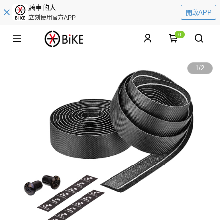
騎車的人
開啟APP
立刻使用官方APP
0
1
/
2