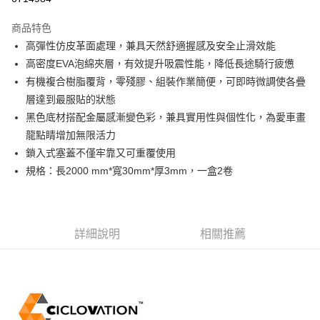
3 期 0 利率 每期
NT$326
21家銀行
商品特色
6 期 0 利率 每期
NT$163
21家銀行
合作金庫商業銀行
第一商業銀行
高彈性仿皮革面處理，兼具天然舒適握感及安全止滑效能
華南商業銀行
彰化商業銀行
合作金庫商業銀行
第一商業銀行
LINE Pay
高密度EVA泡綿夾層，有效提升吸震性能，降低長途騎行疲憊
上海商業儲蓄銀行
台北富邦商業銀行
華南商業銀行
彰化商業銀行
國泰世華商業銀行
兆豐國際商業銀行
有機複合樹脂覆背，零殘膠、組裝作業簡便，可即時微調使各疊
Apple Pay
上海商業儲蓄銀行
台北富邦商業銀行
臺灣中小企業銀行
台中商業銀行
層達到最服貼的狀態
國泰世華商業銀行
兆豐國際商業銀行
匯豐（台灣）商業銀行
華泰商業銀行
街口支付
臺灣中小企業銀行
台中商業銀行
黑色底材搭配金屬感漸變色彩，兼具實用性與個性化，為愛車畫
聯邦商業銀行
遠東國際商業銀行
匯豐（台灣）商業銀行
華泰商業銀行
龍點睛增加無限活力
悠遊付
元大商業銀行
永豐商業銀行
聯邦商業銀行
遠東國際商業銀行
鎖入式塞蓋不僅牢靠又可重覆使用
玉山商業銀行
星展（台灣）商業銀行
元大商業銀行
永豐商業銀行
Google Pay
規格：長2000 mm*寬30mm*厚3mm，一盒2卷
台新國際商業銀行
中國信託商業銀行
玉山商業銀行
星展（台灣）商業銀行
台灣樂天信用卡公司
台新國際商業銀行
中國信託商業銀行
ATM付款
台灣樂天信用卡公司
運送方式
詳細說明
相關推薦
付款後全家取貨
每筆NT$95，滿NT$799(含以上)免運費
付款後萊爾富取貨
每筆NT$95，滿NT$799(含以上)免運費