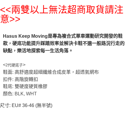
付款後萊爾富取貨
<<兩雙以上無法超商取貨請注
每筆NT$95，滿NT$799(含以上)免運費
意>>
付款後7-11取貨
每筆NT$95，滿NT$799(含以上)免運費
Hasus Keep Moving是專為複合式單車運動研究開發的鞋
宅配
款，硬底功能提升踩踏效率並解決卡鞋不適一般路況行走的
每筆NT$85，滿NT$799(含以上)免運費
缺點，樂活地探索每一生活角落。
付款後門市自取
<
>
2代硬底子
每筆NT$85，滿NT$799(含以上)免運費
鞋面: 高舒適度超細纖維合成皮革，超透氣網布
扣件: 高階旋轉扣
鞋底: 雙硬度硬質橡膠
顏色: BLK, WHT
尺寸: EU# 36-46 (無半號)