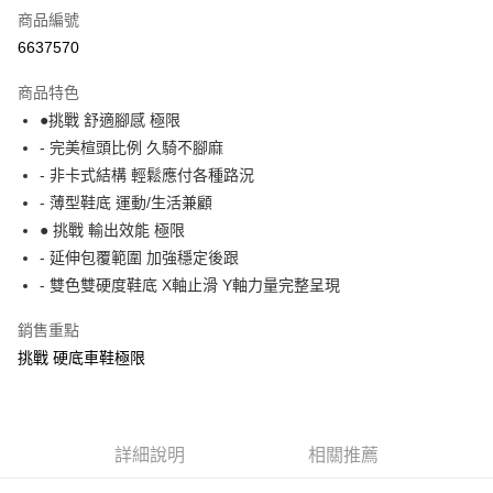
商品編號
信用卡分期付款
6637570
3 期 0 利率 每期
NT$1,126
21家銀行
商品特色
6 期 0 利率 每期
NT$563
21家銀行
合作金庫商業銀行
第一商業銀行
●挑戰 舒適腳感 極限
華南商業銀行
彰化商業銀行
合作金庫商業銀行
第一商業銀行
LINE Pay
- 完美楦頭比例 久騎不腳麻
上海商業儲蓄銀行
台北富邦商業銀行
華南商業銀行
彰化商業銀行
國泰世華商業銀行
兆豐國際商業銀行
- 非卡式結構 輕鬆應付各種路況
Apple Pay
上海商業儲蓄銀行
台北富邦商業銀行
臺灣中小企業銀行
台中商業銀行
- 薄型鞋底 運動/生活兼顧
國泰世華商業銀行
兆豐國際商業銀行
匯豐（台灣）商業銀行
華泰商業銀行
街口支付
臺灣中小企業銀行
台中商業銀行
● 挑戰 輸出效能 極限
聯邦商業銀行
遠東國際商業銀行
匯豐（台灣）商業銀行
華泰商業銀行
- 延伸包覆範圍 加強穩定後跟
悠遊付
元大商業銀行
永豐商業銀行
聯邦商業銀行
遠東國際商業銀行
- 雙色雙硬度鞋底 X軸止滑 Y軸力量完整呈現
玉山商業銀行
星展（台灣）商業銀行
元大商業銀行
永豐商業銀行
Google Pay
台新國際商業銀行
中國信託商業銀行
玉山商業銀行
星展（台灣）商業銀行
銷售重點
台灣樂天信用卡公司
台新國際商業銀行
中國信託商業銀行
ATM付款
挑戰 硬底車鞋極限
台灣樂天信用卡公司
運送方式
付款後全家取貨
詳細說明
相關推薦
每筆NT$95，滿NT$799(含以上)免運費