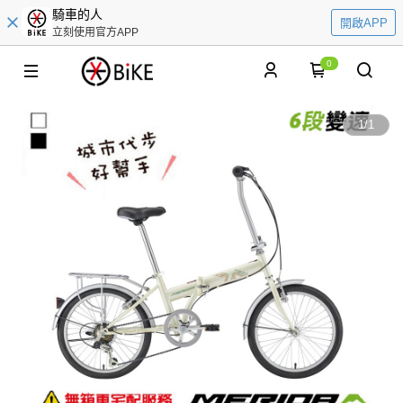
騎車的人
開啟APP
立刻使用官方APP
0
1
/
1