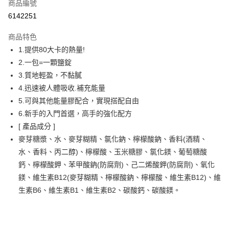
商品編號
信用卡分期付款
6142251
3 期 0 利率 每期
NT$20
21家銀行
商品特色
6 期 0 利率 每期
NT$10
21家銀行
合作金庫商業銀行
第一商業銀行
1.提供80大卡的熱量!
華南商業銀行
彰化商業銀行
合作金庫商業銀行
第一商業銀行
LINE Pay
2.一包=一顆鹽錠
上海商業儲蓄銀行
台北富邦商業銀行
華南商業銀行
彰化商業銀行
國泰世華商業銀行
兆豐國際商業銀行
3.質地輕盈，不黏膩
Apple Pay
上海商業儲蓄銀行
台北富邦商業銀行
臺灣中小企業銀行
台中商業銀行
4.迅速被人體吸收.補充能量
國泰世華商業銀行
兆豐國際商業銀行
匯豐（台灣）商業銀行
華泰商業銀行
街口支付
臺灣中小企業銀行
台中商業銀行
5.可與其他能量膠配合，實現搭配自由
聯邦商業銀行
遠東國際商業銀行
匯豐（台灣）商業銀行
華泰商業銀行
6.新手的入門首選，高手的強化配方
悠遊付
元大商業銀行
永豐商業銀行
聯邦商業銀行
遠東國際商業銀行
[ 產品成分 ]
玉山商業銀行
星展（台灣）商業銀行
元大商業銀行
永豐商業銀行
Google Pay
麥芽糖漿、水、麥芽糊精、氯化鈉、檸檬酸鈉、香料(酒精、
台新國際商業銀行
中國信託商業銀行
玉山商業銀行
星展（台灣）商業銀行
台灣樂天信用卡公司
水、香料、丙二醇)、檸檬酸、玉米糖膠、氯化鎂、葡萄糖酸
台新國際商業銀行
中國信託商業銀行
ATM付款
鈣、檸檬酸鉀、苯甲酸鈉(防腐劑)、己二烯酸鉀(防腐劑)、氧化
台灣樂天信用卡公司
鎂、維生素B12(麥芽糊精、檸檬酸鈉、檸檬酸、維生素B12)、維
運送方式
生素B6、維生素B1、維生素B2、碳酸鈣、碳酸鎂。
付款後全家取貨
每筆NT$95，滿NT$799(含以上)免運費