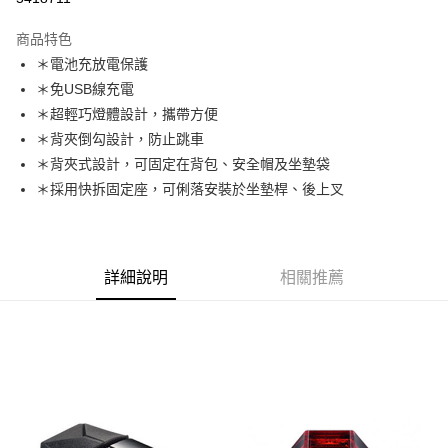
3 期 0 利率 每期
NT$266
21家銀行
商品特色
6 期 0 利率 每期
NT$133
21家銀行
合作金庫商業銀行
第一商業銀行
＊電池充放電保護
華南商業銀行
彰化商業銀行
合作金庫商業銀行
第一商業銀行
LINE Pay
＊免USB線充電
上海商業儲蓄銀行
台北富邦商業銀行
華南商業銀行
彰化商業銀行
國泰世華商業銀行
兆豐國際商業銀行
＊超輕巧燈體設計，攜帶方便
Apple Pay
上海商業儲蓄銀行
台北富邦商業銀行
臺灣中小企業銀行
台中商業銀行
＊背夾倒勾設計，防止跳車
國泰世華商業銀行
兆豐國際商業銀行
匯豐（台灣）商業銀行
華泰商業銀行
街口支付
臺灣中小企業銀行
台中商業銀行
＊背夾式設計，可固定在背包、安全帽及坐墊袋
聯邦商業銀行
遠東國際商業銀行
匯豐（台灣）商業銀行
華泰商業銀行
＊採用快拆固定座，可俐落安裝於坐墊桿、後上叉
悠遊付
元大商業銀行
永豐商業銀行
聯邦商業銀行
遠東國際商業銀行
玉山商業銀行
星展（台灣）商業銀行
元大商業銀行
永豐商業銀行
Google Pay
台新國際商業銀行
中國信託商業銀行
玉山商業銀行
星展（台灣）商業銀行
台灣樂天信用卡公司
台新國際商業銀行
中國信託商業銀行
ATM付款
詳細說明
相關推薦
台灣樂天信用卡公司
運送方式
付款後全家取貨
每筆NT$95，滿NT$799(含以上)免運費
付款後萊爾富取貨
每筆NT$95，滿NT$799(含以上)免運費