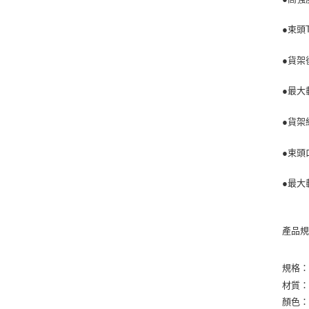
●束頭
●貨架
●最大
●貨架
●束頭
●最大
產品
規格
材質
顏色