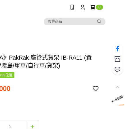
0
A》PakRak 座管式貨架 IB-RA11 (置
/環島/單車/自行車/貨架)
799免運
000