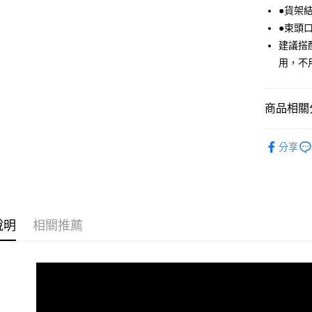
玉山商
元大商
●貨架
Google Pa
台新國
玉山商
●束頭口
台灣樂
台新國
ATM付款
建議搭配
台灣樂
用，不
運送方式
商品相關分
宅配
每筆NT$8
車身配件
分享
付款後門
品牌專區
每筆NT$8
說明
相關推薦