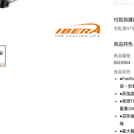
付款與運
宅配滿NT$
付款方式
商品特色
信用卡一
商品編號
5015954
信用卡分
商品特色
3 期 
●Pak
6 期 
合作金
袋，拆
華南商
●高強
合作金
LINE Pay
上海商
華南商
●束頭
國泰世
Apple Pay
上海商
載重10
臺灣中
國泰世
●貨架
匯豐（
街口支付
臺灣中
聯邦商
級
匯豐（
悠遊付
元大商
●最大
聯邦商