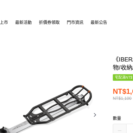
上市
最新活動
折價券領取
門市資訊
最新公告
《IBER
物/收納
宅配滿NT$
NT$1,
NT$1,100
數量