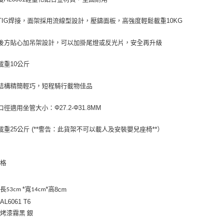
TIG焊接，面架採用流線型設計，壓鑄面板，高強度輕鬆載重10KG
後方貼心加吊架設計，可以加掛尾燈或反光片，安全再升級
載重10公斤
結構精簡輕巧，短程騎行載物佳品
口徑適用坐管大小：Φ27.2-Φ31.8MM
載重25公斤 (**警告：此貨架不可以載人及安裝嬰兒座椅**）
規格
：長
*寬
*高
8cm
53cm
14cm
：
AL6061 T6
：烤漆霧黑
銀