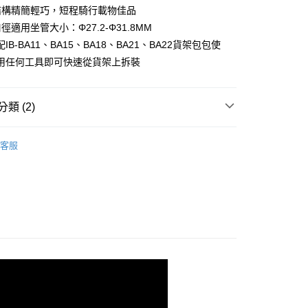
業銀行
星展（台灣）商業銀行
業銀行
永豐商業銀行
結構精簡輕巧，短程騎行載物佳品
y
際商業銀行
中國信託商業銀行
業銀行
星展（台灣）商業銀行
徑適用坐管大小：Φ27.2-Φ31.8MM
天信用卡公司
際商業銀行
中國信託商業銀行
IB-BA11、BA15、BA18、BA21、BA22貨架包包使
天信用卡公司
用任何工具即可快速從貨架上拆裝
類 (2)
5，滿NT$799(含以上)免運費
後架/其他
客服
市自取
IBERA 單車收納包/貨架
5，滿NT$799(含以上)免運費