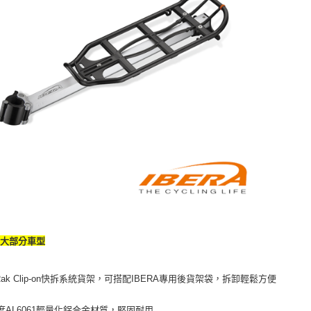
於大部分車型
kRak Clip-on快拆系統貨架，可搭配IBERA專用後貨架袋，拆卸輕鬆方便
度AL6061輕量化鋁合金材質，堅固耐用