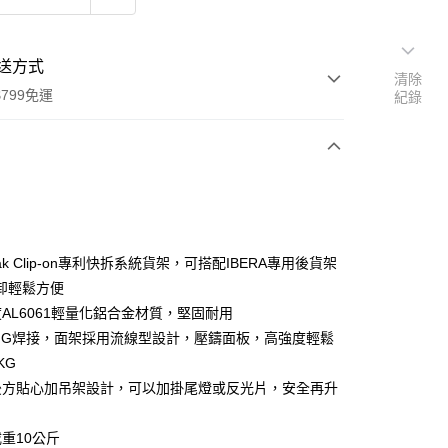
送方式
清除
799免運
紀錄
次付款
期付款
0 利率 每期
NT$333
21家銀行
Rak Clip-on專利快拆系統貨架，可搭配IBERA專用後貨架
0 利率 每期
NT$166
21家銀行
庫商業銀行
第一商業銀行
卸輕鬆方便
業銀行
彰化商業銀行
度AL6061輕量化鋁合金材質，堅固耐用
庫商業銀行
第一商業銀行
業儲蓄銀行
台北富邦商業銀行
業銀行
彰化商業銀行
TIG焊接，面架採用流線型設計，壓鑄面板，高強度輕鬆
華商業銀行
兆豐國際商業銀行
業儲蓄銀行
台北富邦商業銀行
KG
小企業銀行
台中商業銀行
華商業銀行
兆豐國際商業銀行
後方貼心加吊架設計，可以加掛尾燈或反光片，安全再升
台灣）商業銀行
華泰商業銀行
小企業銀行
台中商業銀行
業銀行
遠東國際商業銀行
台灣）商業銀行
華泰商業銀行
業銀行
永豐商業銀行
載重10公斤
業銀行
遠東國際商業銀行