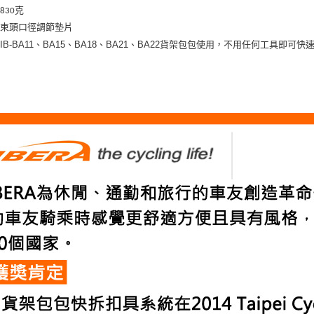
：
克
830
：束頭口徑調節墊片
搭
IB-BA11、BA15、BA18、BA21、BA22貨架包包使用，不用任何工具即可