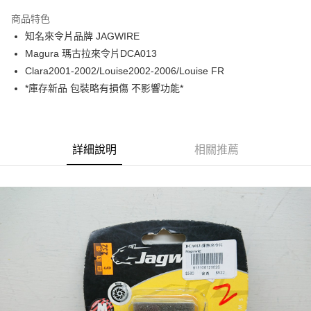
3 期 0 利率 每期
NT$58
21家銀行
商品特色
6 期 0 利率 每期
NT$29
21家銀行
合作金庫商業銀行
第一商業銀行
知名來令片品牌 JAGWIRE
華南商業銀行
彰化商業銀行
合作金庫商業銀行
第一商業銀行
LINE Pay
Magura 瑪古拉來令片DCA013
上海商業儲蓄銀行
台北富邦商業銀行
華南商業銀行
彰化商業銀行
國泰世華商業銀行
兆豐國際商業銀行
Clara2001-2002/Louise2002-2006/Louise FR
Apple Pay
上海商業儲蓄銀行
台北富邦商業銀行
臺灣中小企業銀行
台中商業銀行
*庫存新品 包裝略有損傷 不影響功能*
國泰世華商業銀行
兆豐國際商業銀行
匯豐（台灣）商業銀行
華泰商業銀行
街口支付
臺灣中小企業銀行
台中商業銀行
聯邦商業銀行
遠東國際商業銀行
匯豐（台灣）商業銀行
華泰商業銀行
悠遊付
元大商業銀行
永豐商業銀行
聯邦商業銀行
遠東國際商業銀行
玉山商業銀行
星展（台灣）商業銀行
元大商業銀行
永豐商業銀行
詳細說明
相關推薦
Google Pay
台新國際商業銀行
中國信託商業銀行
玉山商業銀行
星展（台灣）商業銀行
台灣樂天信用卡公司
台新國際商業銀行
中國信託商業銀行
ATM付款
台灣樂天信用卡公司
運送方式
付款後全家取貨
每筆NT$95，滿NT$799(含以上)免運費
付款後萊爾富取貨
每筆NT$95，滿NT$799(含以上)免運費