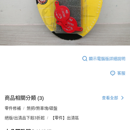
付款後7-11取貨
每筆NT$95，滿NT$799(含以上)免運費
宅配
每筆NT$85，滿NT$799(含以上)免運費
付款後門市自取
每筆NT$85，滿NT$799(含以上)免運費
顯示電腦版詳細說明
客服
商品相關分類 (3)
查看全部
零件修補
煞把/煞車塊/碟盤
絕版/出清品下殺3折起
【零件】出清區