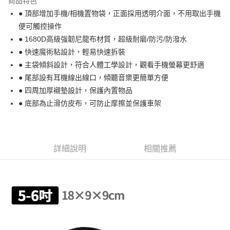
商品特色
6 期 0 利率 每期
NT$108
21家銀行
合作金庫商業銀行
第一商業銀行
● 頂部增加手機/相機置物袋，正面採用透明介面，不用取出手機
華南商業銀行
彰化商業銀行
合作金庫商業銀行
第一商業銀行
LINE Pay
便可觸控操作
上海商業儲蓄銀行
台北富邦商業銀行
華南商業銀行
彰化商業銀行
國泰世華商業銀行
兆豐國際商業銀行
● 1680D高級強韌尼龍布材質，超級耐磨/防污/防潑水
Apple Pay
上海商業儲蓄銀行
台北富邦商業銀行
臺灣中小企業銀行
台中商業銀行
● 快速魔術粘設計，輕易快速拆裝
國泰世華商業銀行
兆豐國際商業銀行
匯豐（台灣）商業銀行
華泰商業銀行
悠遊付
臺灣中小企業銀行
台中商業銀行
● 主袋傾斜設計，符合人體工學設計，觀看手機螢幕更舒適
聯邦商業銀行
遠東國際商業銀行
匯豐（台灣）商業銀行
華泰商業銀行
● 尾部設有耳機線出線口，傾聽音樂更簡單方便
Google Pay
元大商業銀行
永豐商業銀行
聯邦商業銀行
遠東國際商業銀行
● 四周加厚襯墊設計，保護內置物品
玉山商業銀行
星展（台灣）商業銀行
元大商業銀行
永豐商業銀行
ATM付款
● 底部為止滑仿皮布，可防止摩擦並保護車架
台新國際商業銀行
中國信託商業銀行
玉山商業銀行
星展（台灣）商業銀行
台灣樂天信用卡公司
台新國際商業銀行
中國信託商業銀行
運送方式
台灣樂天信用卡公司
付款後全家取貨
詳細說明
相關推薦
每筆NT$95，滿NT$799(含以上)免運費
付款後萊爾富取貨
每筆NT$95，滿NT$799(含以上)免運費
付款後7-11取貨
每筆NT$95，滿NT$799(含以上)免運費