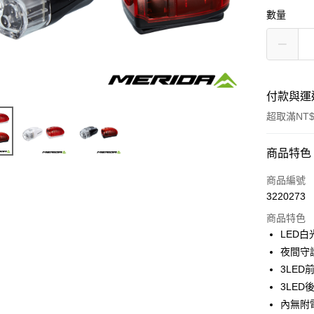
數量
付款與運
超取滿NT$
付款方式
商品特色
信用卡一
商品編號
3220273
信用卡分
商品特色
3 期 
LED白
6 期 
合作金
夜間守
華南商
3LE
合作金
LINE Pay
上海商
華南商
3LE
國泰世
Apple Pay
上海商
內無附
臺灣中
國泰世