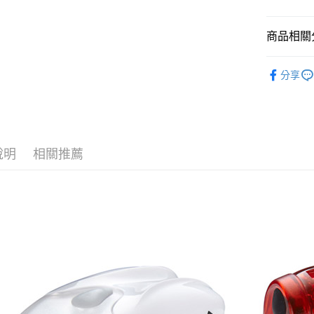
匯豐（
街口支付
臺灣中
聯邦商
匯豐（
商品相關分
悠遊付
元大商
聯邦商
玉山商
元大商
Google Pa
車身配件
台新國
玉山商
分享
台灣樂
品牌專區
台新國
ATM付款
台灣樂
運送方式
說明
相關推薦
付款後全
每筆NT$9
付款後萊
每筆NT$9
付款後7-1
每筆NT$9
宅配