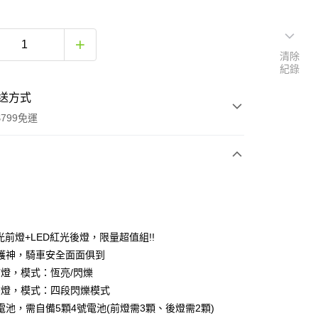
清除
紀錄
送方式
799免運
次付款
期付款
0 利率 每期
NT$150
21家銀行
光前燈+LED紅光後燈，限量超值組!!
0 利率 每期
NT$75
21家銀行
庫商業銀行
第一商業銀行
護神，騎車安全面面俱到
業銀行
彰化商業銀行
D前燈，模式：恆亮/閃爍
庫商業銀行
第一商業銀行
業儲蓄銀行
台北富邦商業銀行
業銀行
彰化商業銀行
D後燈，模式：四段閃爍模式
華商業銀行
兆豐國際商業銀行
業儲蓄銀行
台北富邦商業銀行
電池，需自備5顆4號電池(前燈需3顆、後燈需2顆)
小企業銀行
台中商業銀行
華商業銀行
兆豐國際商業銀行