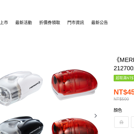
上市
最新活動
折價券領取
門市資訊
最新公告
《MER
212700
超取滿NT$
NT$4
NT$500
顏色
白