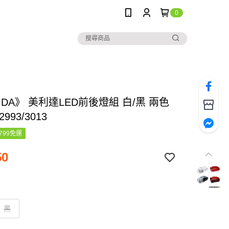
0
IDA》 美利達LED前後燈組 白/黑 兩色
2993/3013
799免運
50
黑