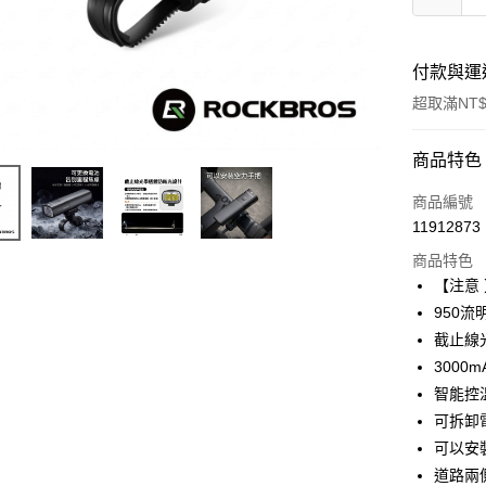
付款與運
超取滿NT$
付款方式
商品特色
信用卡一
商品編號
11912873
信用卡分
商品特色
3 期 
【注意
6 期 
合作金
950流
華南商
截止線
合作金
LINE Pay
上海商
華南商
300
國泰世
Apple Pay
上海商
智能控
臺灣中
國泰世
可拆卸電池
匯豐（
街口支付
臺灣中
聯邦商
可以安
匯豐（
悠遊付
元大商
道路兩
聯邦商