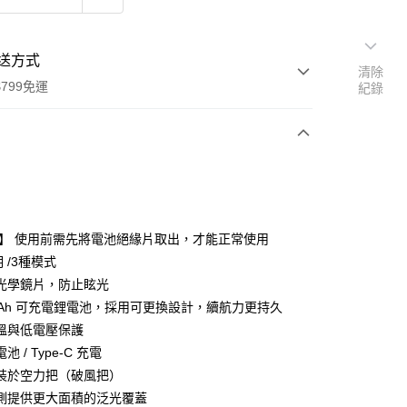
送方式
清除
799免運
紀錄
次付款
期付款
0 利率 每期
NT$430
21家銀行
 】 使用前需先將電池絕緣片取出，才能正常使用
0 利率 每期
NT$215
21家銀行
庫商業銀行
第一商業銀行
明 /3種模式
業銀行
彰化商業銀行
光學鏡片，防止眩光
庫商業銀行
第一商業銀行
業儲蓄銀行
台北富邦商業銀行
業銀行
彰化商業銀行
0mAh 可充電鋰電池，採用可更換設計，續航力更持久
華商業銀行
兆豐國際商業銀行
業儲蓄銀行
台北富邦商業銀行
溫與低電壓保護
小企業銀行
台中商業銀行
華商業銀行
兆豐國際商業銀行
 / Type-C 充電
台灣）商業銀行
華泰商業銀行
小企業銀行
台中商業銀行
業銀行
遠東國際商業銀行
裝於空力把（破風把）
台灣）商業銀行
華泰商業銀行
業銀行
永豐商業銀行
側提供更大面積的泛光覆蓋
業銀行
遠東國際商業銀行