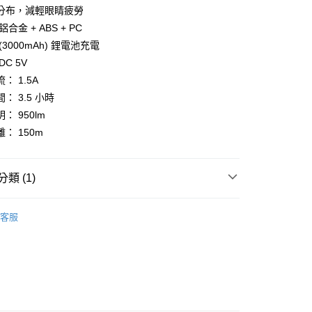
業銀行
星展（台灣）商業銀行
業銀行
永豐商業銀行
分布，減輕眼睛疲勞
y
際商業銀行
中國信託商業銀行
業銀行
星展（台灣）商業銀行
合金 + ABS + PC
天信用卡公司
際商業銀行
中國信託商業銀行
(3000mAh) 鋰電池充電
天信用卡公司
DC 5V
： 1.5A
： 3.5 小時
家取貨
： 950lm
5，滿NT$799(含以上)免運費
： 150m
爾富取貨
5，滿NT$799(含以上)免運費
類 (1)
1取貨
車燈
客服
5，滿NT$799(含以上)免運費
5，滿NT$799(含以上)免運費
市自取
5，滿NT$799(含以上)免運費