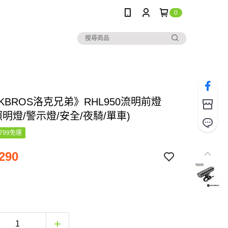
0
KBROS洛克兄弟》RHL950流明前燈
照明燈/警示燈/安全/夜騎/單車)
799免運
290