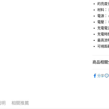
玉山商
元大商
的亮度
Google Pa
台新國
玉山商
材料： 鋁
台灣樂
台新國
ATM付款
電源： 
台灣樂
電壓： 
充電電流
運送方式
充電時間
付款後全
最高流明
每筆NT$9
可視距離
付款後萊
每筆NT$9
商品相關分
付款後7-1
車身配件
分享
每筆NT$9
宅配
每筆NT$8
付款後門
說明
相關推薦
每筆NT$8