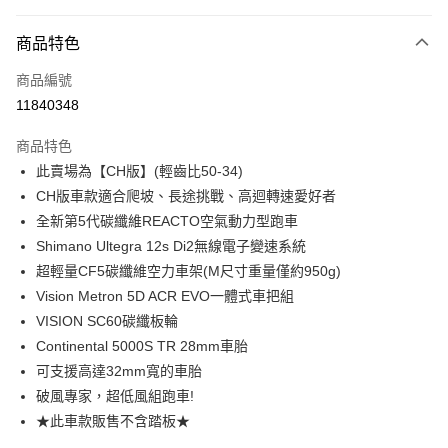
付款方式
商品特色
信用卡一次付款
商品編號
信用卡分期付款
11840348
3 期 0 利率 每期
NT$69,333
21家銀行
商品特色
6 期 0 利率 每期
NT$34,666
21家銀行
合作金庫商業銀行
第一商業銀行
此賣場為【CH版】(輕齒比50-34)
華南商業銀行
彰化商業銀行
合作金庫商業銀行
第一商業銀行
LINE Pay
CH版車款適合爬坡、長途挑戰、高迴轉速愛好者
上海商業儲蓄銀行
台北富邦商業銀行
華南商業銀行
彰化商業銀行
國泰世華商業銀行
兆豐國際商業銀行
全新第5代碳纖維REACTO空氣動力型跑車
Apple Pay
上海商業儲蓄銀行
台北富邦商業銀行
臺灣中小企業銀行
台中商業銀行
Shimano Ultegra 12s Di2無線電子變速系統
國泰世華商業銀行
兆豐國際商業銀行
匯豐（台灣）商業銀行
華泰商業銀行
街口支付
臺灣中小企業銀行
台中商業銀行
超輕量CF5碳纖維空力車架(M尺寸重量僅約950g)
聯邦商業銀行
遠東國際商業銀行
匯豐（台灣）商業銀行
華泰商業銀行
Vision Metron 5D ACR EVO一體式車把組
悠遊付
元大商業銀行
永豐商業銀行
聯邦商業銀行
遠東國際商業銀行
VISION SC60碳纖板輪
玉山商業銀行
星展（台灣）商業銀行
元大商業銀行
永豐商業銀行
Google Pay
Continental 5000S TR 28mm車胎
台新國際商業銀行
中國信託商業銀行
玉山商業銀行
星展（台灣）商業銀行
台灣樂天信用卡公司
可支援高達32mm寬的車胎
台新國際商業銀行
中國信託商業銀行
ATM付款
破風專家，超低風組跑車!
台灣樂天信用卡公司
★此車款販售不含踏板★
運送方式