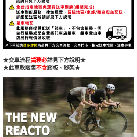
★交車流程
請務必
詳見下方說明★
★此車款販售
不含
踏板、腳架★