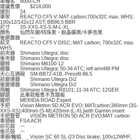
車種名
9000-CH
建議售價
$218,000
速別
24
車架
REACTO CF5 V; MAT carbon;700x32C max. WHS;
100x12/142x12 AST; BB86,5 BBR
尺寸
3S-XXS-XS-S-M-L-XL
顏色
仙閃灰銀/特珠黑、銳晶礦黑/卡夢亮黑
後避震器
－
前叉
REACTO CF5 V DISC; MAT carbon; 700x32C max.
WHS
前夾器
Shimano Ultegra; disc
後夾器
Shimano Ultegra; disc
鏈條
Shimano M6100-12
齒盤
Shimano Ultegra; 50-34 ATC; left arm4IIII PM
天心互通碗
SM-BB72-41B, Pressfit 86.5
前變速器
Shimano Ultegra Di2
後變速器
Shimano Ultegra Di2
飛輪
Shimano Ultegra R8101; 11-34 ATC; 12GER
腳踏
此車款販售不含踏板
握把
MERIDA ROAD Expert
手把
Vision Metron 5D ACR EVO; MATcarbon;380mm (3S-
XXS-XS);400mm (S-M);420mm (L-XL)with Garmin insert
手把豎管
VISION METRON 5D ACR EVO;MAT carbon
車頭碗
FSA ACR
前花鼓
－
後花鼓
－
車圈/輪組
Vision SC 60 SL i23 Disc brake; 100x12WHF;