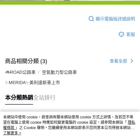
顯示電腦版詳細說明
客服
商品相關分類 (3)
查看全部
🚲ROAD公路車
空氣動力型公路車
✨MERIDA✨美利達新車上市
本分類熱銷
全站排行
本網站中使用 cookie，欲查詢有關本網站使用 cookie 方式之詳情，及若您不希
熱門標籤
望在電腦上使用 cookie 時應如何變更電腦的 cookie 設定，請參閱本網站「
隱私
權條款
」之 Cookie 聲明。您繼續使用本網站即表示您同意本公司得按本網站使
用條款之 Cookie 聲明使用 cookie。
了解更多 >