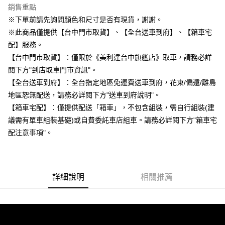
宅配
銷售重點
每筆NT$85，滿NT$799(含以上)免運費
※下單前請先詢問顏色和尺寸是否有現貨，謝謝。
※此商品僅提供【台中門市取貨】、【全台送車到府】、【箱車宅
付款後門市自取
配】服務。
每筆NT$85，滿NT$799(含以上)免運費
【台中門市取貨】：僅限於《美利達台中旗艦店》取車，請務必詳
閱下方"到店取車門市資訊"。
【全台送車到府】：全台指定地區免運費送車到府，花東/偏遠/離島
地區恕無配送，請務必詳閱下方"送車到府說明"。
【箱車宅配】：僅提供配送「箱車」，不包含組裝，需自行組裝(建
議需有單車組裝基礎)或自費委託車店組車。請務必詳閱下方"箱車宅
配注意事項"。
詳細說明
相關推薦