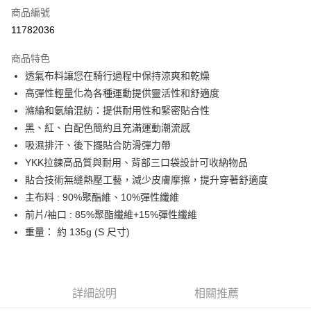
商品編號
信用卡分期付款
11782036
3 期 0 利率 每期
NT$663
21家銀行
商品特色
6 期 0 利率 每期
NT$331
21家銀行
合作金庫商業銀行
第一商業銀行
透氣布料讓您在騎行過程中保持涼爽和乾燥
華南商業銀行
彰化商業銀行
合作金庫商業銀行
第一商業銀行
LINE Pay
高彈性輕量化為各種運動提供靈活性和舒適度
上海商業儲蓄銀行
台北富邦商業銀行
華南商業銀行
彰化商業銀行
國泰世華商業銀行
兆豐國際商業銀行
滌綸和氨綸混紡：提供耐用性和緊密貼合性
Apple Pay
上海商業儲蓄銀行
台北富邦商業銀行
臺灣中小企業銀行
台中商業銀行
黑、紅、白配色簡約且充滿運動潮流感
國泰世華商業銀行
兆豐國際商業銀行
匯豐（台灣）商業銀行
華泰商業銀行
街口支付
臺灣中小企業銀行
台中商業銀行
吸濕排汗、後下擺貼合防滑彈力帶
聯邦商業銀行
遠東國際商業銀行
匯豐（台灣）商業銀行
華泰商業銀行
YKK拉鍊高品質與耐用、背部三口袋設計可收納物品
悠遊付
元大商業銀行
永豐商業銀行
聯邦商業銀行
遠東國際商業銀行
貼合技術無縫熱壓工藝，減少皮膚摩擦，提升穿著舒適度
玉山商業銀行
星展（台灣）商業銀行
元大商業銀行
永豐商業銀行
Google Pay
主布料 : 90%聚酯維、10%彈性纖維
台新國際商業銀行
中國信託商業銀行
玉山商業銀行
星展（台灣）商業銀行
台灣樂天信用卡公司
前片/袖口 : 85%聚酯纖維+15%彈性纖維
台新國際商業銀行
中國信託商業銀行
ATM付款
重量： 約 135g (S 尺寸)
台灣樂天信用卡公司
運送方式
付款後全家取貨
詳細說明
相關推薦
每筆NT$95，滿NT$799(含以上)免運費