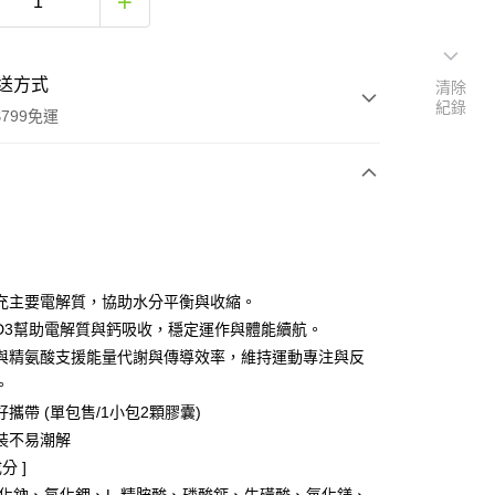
送方式
清除
紀錄
799免運
次付款
期付款
0 利率 每期
NT$40
21家銀行
充主要電解質，協助水分平衡與收縮。
0 利率 每期
NT$20
21家銀行
庫商業銀行
第一商業銀行
D3幫助電解質與鈣吸收，穩定運作與體能續航。
業銀行
彰化商業銀行
與精氨酸支援能量代謝與傳導效率，維持運動專注與反
庫商業銀行
第一商業銀行
業儲蓄銀行
台北富邦商業銀行
業銀行
彰化商業銀行
。
華商業銀行
兆豐國際商業銀行
業儲蓄銀行
台北富邦商業銀行
攜帶 (單包售/1小包2顆膠囊)
小企業銀行
台中商業銀行
華商業銀行
兆豐國際商業銀行
裝不易潮解
台灣）商業銀行
華泰商業銀行
小企業銀行
台中商業銀行
業銀行
遠東國際商業銀行
分 ]
台灣）商業銀行
華泰商業銀行
業銀行
永豐商業銀行