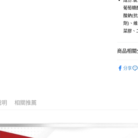
成份:
聯邦商
玉山商
元大商
葡萄糖
Google Pa
台新國
玉山商
酸鈉(
台灣樂
台新國
ATM付款
劑)、
台灣樂
菜膠、
運送方式
商品相關分
付款後全
每筆NT$9
補給品/保
分享
付款後萊
品牌專區
每筆NT$9
付款後7-1
每筆NT$9
說明
相關推薦
宅配
每筆NT$8
付款後門