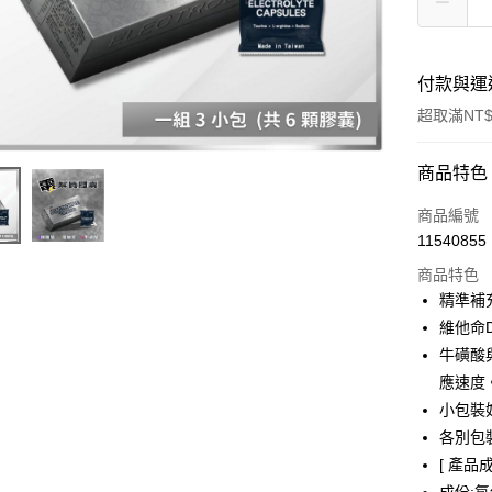
付款與運
超取滿NT$
付款方式
商品特色
信用卡一
商品編號
11540855
信用卡分
商品特色
3 期 
精準補
6 期 
合作金
維他命
華南商
牛磺酸
合作金
LINE Pay
上海商
華南商
應速度
國泰世
Apple Pay
上海商
小包裝好
臺灣中
國泰世
各別包
匯豐（
街口支付
臺灣中
聯邦商
[ 產品成
匯豐（
悠遊付
元大商