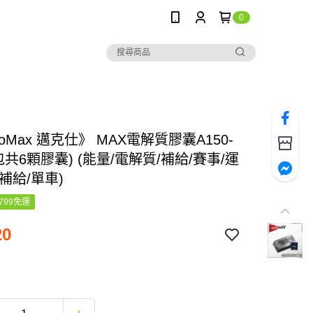
0
noMax 邁克仕》 MAX電解質膠囊A150-
小包共6顆膠囊) (能量/電解質/補給/賽事/運
補給/單車)
799免運
20