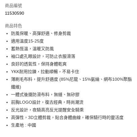
商品編號
信用卡分期付款
11530590
3 期 0 利率 每期
NT$760
21家銀行
商品特色
6 期 0 利率 每期
NT$380
21家銀行
合作金庫商業銀行
第一商業銀行
防風保暖、高彈舒適、修身剪裁
華南商業銀行
彰化商業銀行
合作金庫商業銀行
第一商業銀行
LINE Pay
適用溫度15-25度
上海商業儲蓄銀行
台北富邦商業銀行
華南商業銀行
彰化商業銀行
國泰世華商業銀行
兆豐國際商業銀行
蓄熱恆溫，溫暖又防風
Apple Pay
上海商業儲蓄銀行
台北富邦商業銀行
臺灣中小企業銀行
台中商業銀行
袖口處孔眼設計，可防止衣服滑落
國泰世華商業銀行
兆豐國際商業銀行
匯豐（台灣）商業銀行
華泰商業銀行
街口支付
臺灣中小企業銀行
台中商業銀行
良好的透氣性，保持身體乾爽
聯邦商業銀行
遠東國際商業銀行
匯豐（台灣）商業銀行
華泰商業銀行
YKK耐用拉鍊，拉動順暢，不易卡住
悠遊付
元大商業銀行
永豐商業銀行
聯邦商業銀行
遠東國際商業銀行
薄刷毛布料，提升舒適度 (85%尼龍、15%氨綸、網布100%聚酯
玉山商業銀行
星展（台灣）商業銀行
元大商業銀行
永豐商業銀行
Google Pay
纖維)
台新國際商業銀行
中國信託商業銀行
玉山商業銀行
星展（台灣）商業銀行
台灣樂天信用卡公司
一體式後擺防滑布料，無縫、無矽膠
台新國際商業銀行
中國信託商業銀行
ATM付款
前胸LOGO設計，復古經典，時尚潮流
台灣樂天信用卡公司
反光設計，夜騎高亮反光提醒安全騎乘
運送方式
高彈性，3D立體剪裁，貼合身體曲線，確保騎行時的靈活度
付款後全家取貨
生產地 : 中國
每筆NT$95，滿NT$799(含以上)免運費