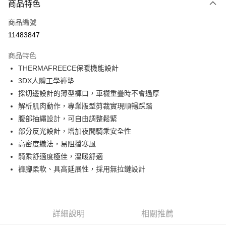
商品特色
信用卡一次付款
商品編號
信用卡分期付款
11483847
3 期 0 利率 每期
NT$1,526
21家銀行
商品特色
6 期 0 利率 每期
NT$763
21家銀行
合作金庫商業銀行
第一商業銀行
THERMAFREECE保暖機能設計
華南商業銀行
彰化商業銀行
合作金庫商業銀行
第一商業銀行
LINE Pay
3DX人體工學褲墊
上海商業儲蓄銀行
台北富邦商業銀行
華南商業銀行
彰化商業銀行
國泰世華商業銀行
兆豐國際商業銀行
採切邊設計的薄型褲口，車襪重疊時不會過厚
Apple Pay
上海商業儲蓄銀行
台北富邦商業銀行
臺灣中小企業銀行
台中商業銀行
解析肌肉動作，專業版型剪裁實現順暢踩踏
國泰世華商業銀行
兆豐國際商業銀行
匯豐（台灣）商業銀行
華泰商業銀行
街口支付
臺灣中小企業銀行
台中商業銀行
腹部抽繩設計，可自由調整鬆緊
聯邦商業銀行
遠東國際商業銀行
匯豐（台灣）商業銀行
華泰商業銀行
部分反光設計，增加夜間騎乘安全性
悠遊付
元大商業銀行
永豐商業銀行
聯邦商業銀行
遠東國際商業銀行
高密度織法，易阻擋寒風
玉山商業銀行
星展（台灣）商業銀行
元大商業銀行
永豐商業銀行
Google Pay
騎乘舒適度極佳，溫暖舒適
台新國際商業銀行
中國信託商業銀行
玉山商業銀行
星展（台灣）商業銀行
台灣樂天信用卡公司
褲腳柔軟、具高延展性，採用無拉鏈設計
台新國際商業銀行
中國信託商業銀行
ATM付款
台灣樂天信用卡公司
運送方式
付款後全家取貨
詳細說明
相關推薦