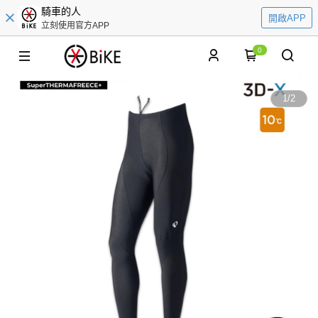
騎車的人
開啟APP
立刻使用官方APP
0
1
/
2