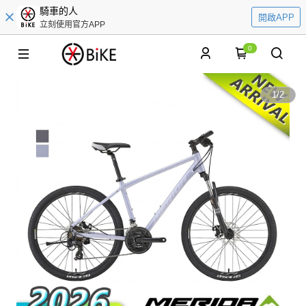
騎車的人
開啟APP
立刻使用官方APP
0
1
/
2