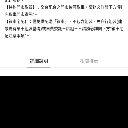
配】服務。
每筆NT$85，滿NT$799(含以上)免運費
【特約門市取貨】：全台配合之門市皆可取車，請務必詳閱下方"到
店取車門市資訊"。
付款後門市自取
【箱車宅配】：僅提供配送「箱車」，不包含組裝，需自行組裝(建
每筆NT$85，滿NT$799(含以上)免運費
議需有單車組裝基礎)或自費委託車店組車。請務必詳閱下方"箱車宅
配注意事項"。
詳細說明
相關推薦