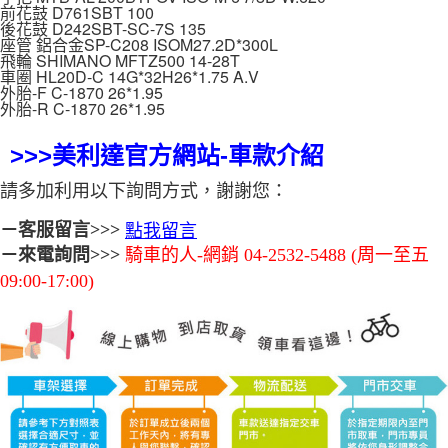
前花鼓 D761SBT 100
後花鼓 D242SBT-SC-7S 135
座管 鋁合金SP-C208 ISOM27.2D*300L
飛輪 SHIMANO MFTZ500 14-28T
車圈 HL20D-C 14G*32H26*1.75 A.V
外胎-F C-1870 26*1.95
外胎-R C-1870 26*1.95
>>>美利達官方網站-車款介紹
請多加利用以下詢問方式，謝謝您：
－客服留言>>>
點我留言
騎車的人-網銷 04-2532-5488 (周一至五
－來電詢問>>>
09:00-17:00)