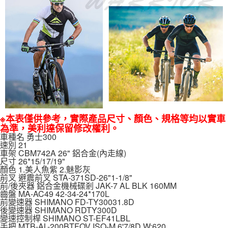
※本表僅供參考，實際產品尺寸、顏色、規格等均以實車
為準，美利達保留修改權利。
車種名 勇士300
速別 21
車架 CBM742A 26" 鋁合金(內走線)
尺寸 26*15/17/19"
顏色 1.美人魚紫 2.魅影灰
前叉 避震前叉 STA-371SD-26"1-1/8"
前/後夾器 鋁合金機械碟剎 JAK-7 AL BLK 160MM
齒盤 MA-AC49 42-34-24*170L
前變速器 SHIMANO FD-TY30031.8D
後變速器 SHIMANO RDTY300D
變速控制桿 SHIMANO ST-EF41LBL
手把 MTB-AL-200BTFOV ISO-M 6'7/8D W:620