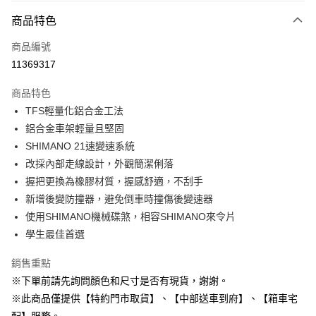
付款方式
商品特色
信用卡一次付款
商品編號
信用卡分期付款
11369317
3 期 0 利率 每期
NT$3,166
21家銀行
商品特色
6 期 0 利率 每期
NT$1,583
21家銀行
合作金庫商業銀行
第一商業銀行
TFS輕量化鋁合金工法
華南商業銀行
彰化商業銀行
合作金庫商業銀行
第一商業銀行
LINE Pay
鋁合金車架輕量且堅固
上海商業儲蓄銀行
台北富邦商業銀行
華南商業銀行
彰化商業銀行
國泰世華商業銀行
兆豐國際商業銀行
SHIMANO 21速變速系統
Apple Pay
上海商業儲蓄銀行
台北富邦商業銀行
臺灣中小企業銀行
台中商業銀行
改採內部走線設計，外觀簡潔俐落
國泰世華商業銀行
兆豐國際商業銀行
匯豐（台灣）商業銀行
華泰商業銀行
街口支付
臺灣中小企業銀行
台中商業銀行
握把更換為橡膠材質，握感舒適，不刮手
聯邦商業銀行
遠東國際商業銀行
匯豐（台灣）商業銀行
華泰商業銀行
新增後變防撞器，避免倒車時撞傷後變速器
悠遊付
元大商業銀行
永豐商業銀行
聯邦商業銀行
遠東國際商業銀行
使用SHIMANO機械碟煞，相容SHIMANO來令片
玉山商業銀行
星展（台灣）商業銀行
元大商業銀行
永豐商業銀行
Google Pay
學生最佳首選
台新國際商業銀行
中國信託商業銀行
玉山商業銀行
星展（台灣）商業銀行
台灣樂天信用卡公司
台新國際商業銀行
中國信託商業銀行
ATM付款
銷售重點
台灣樂天信用卡公司
※下單前請先詢問顏色和尺寸是否有現貨，謝謝。
運送方式
※此商品僅提供【特約門市取貨】、【中部送車到府】、【箱車宅
宅配