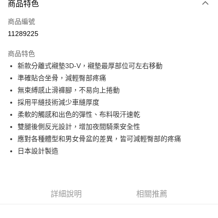
商品特色
信用卡一次付款
商品編號
信用卡分期付款
11289225
3 期 0 利率 每期
NT$1,330
21家銀行
商品特色
6 期 0 利率 每期
NT$665
21家銀行
合作金庫商業銀行
第一商業銀行
新款分離式襯墊3D-V，襯墊最厚部位可左右移動
華南商業銀行
彰化商業銀行
合作金庫商業銀行
第一商業銀行
LINE Pay
準確貼合坐骨，減輕臀部疼痛
上海商業儲蓄銀行
台北富邦商業銀行
華南商業銀行
彰化商業銀行
國泰世華商業銀行
兆豐國際商業銀行
無束縛感止滑褲腳，不易向上捲動
Apple Pay
上海商業儲蓄銀行
台北富邦商業銀行
臺灣中小企業銀行
台中商業銀行
採用平縫技術減少車縫厚度
國泰世華商業銀行
兆豐國際商業銀行
匯豐（台灣）商業銀行
華泰商業銀行
街口支付
臺灣中小企業銀行
台中商業銀行
柔軟的觸感和出色的彈性、布料吸汗速乾
聯邦商業銀行
遠東國際商業銀行
匯豐（台灣）商業銀行
華泰商業銀行
雙腿後側反光設計，增加夜間騎乘安全性
悠遊付
元大商業銀行
永豐商業銀行
聯邦商業銀行
遠東國際商業銀行
應對各種體型和男女骨盆的差異，皆可減輕臀部的疼痛
玉山商業銀行
星展（台灣）商業銀行
元大商業銀行
永豐商業銀行
Google Pay
日本設計製造
台新國際商業銀行
中國信託商業銀行
玉山商業銀行
星展（台灣）商業銀行
台灣樂天信用卡公司
台新國際商業銀行
中國信託商業銀行
ATM付款
台灣樂天信用卡公司
運送方式
詳細說明
相關推薦
付款後全家取貨