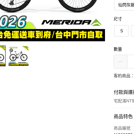
仙閃灰銀
尺寸
S
數量
客約商品
付款與運
宅配滿NT$
付款方式
商品特色
信用卡一
商品編號