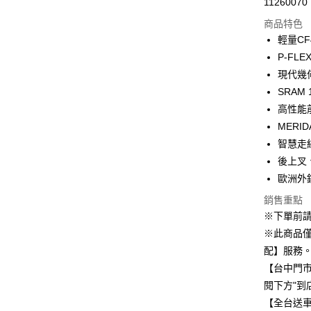
11260070
信用卡分
商品特色
3 期 
輕量C
6 期 
合作金
P-FL
華南商
現代幾
合作金
LINE Pay
上海商
華南商
SRAM
國泰世
Apple Pay
上海商
高性能
臺灣中
國泰世
MERI
匯豐（
街口支付
臺灣中
聯邦商
智慧走
匯豐（
悠遊付
元大商
後上叉
聯邦商
玉山商
元大商
歐洲外
Google Pa
台新國
玉山商
銷售重點
台灣樂
台新國
ATM付款
※下單前
台灣樂
※此商品
配】服務
運送方式
【台中門
宅配
閱下方"到
每筆NT$8
【全台送車