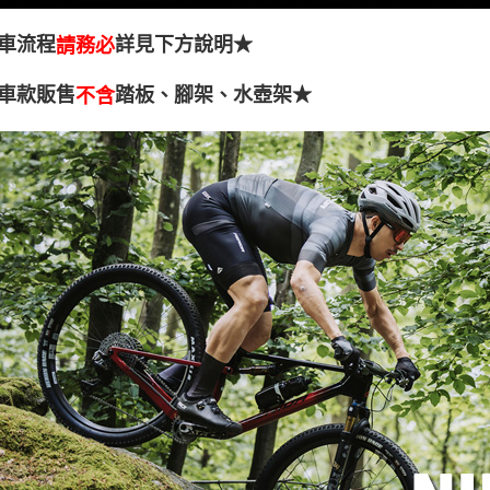
車流程
詳見下方說明★
請務必
車款販售
踏板、腳架、水壺架★
不含