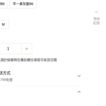
B6
平一美灰藍B6
清除
紀錄
M
：請於結帳時在備註欄位填寫可收貨日期
送方式
799免運
次付款