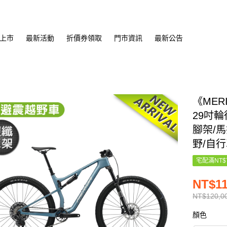
上市
最新活動
折價券領取
門市資訊
最新公告
《MERI
29吋
腳架/馬
野/自行
宅配滿NT$
NT$11
NT$120,0
顏色