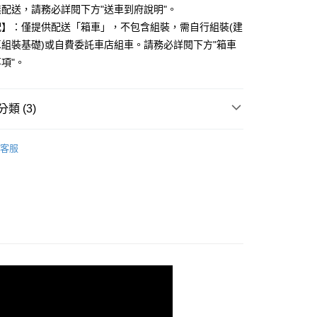
配送，請務必詳閱下方"送車到府說明"。
市自取
配】：僅提供配送「箱車」，不包含組裝，需自行組裝(建
5，滿NT$799(含以上)免運費
組裝基礎)或自費委託車店組車。請務必詳閱下方"箱車
項"。
類 (3)
山車
全避震登山車
客服
DA✨美利達新車上市
MERIDA 美利達2026年車款