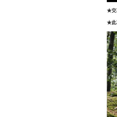
★交
★此