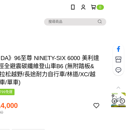
0
DA》96至尊 NINETY-SIX 6000 美利達
輪徑全避震碳纖維登山車B6 (無附踏板&
拉松越野/長途耐力自行車/林道/XC/越
車/單車)
799免運
4,000
00