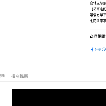
島地區恕無
付款後門
【箱車宅
每筆NT$8
議需有單車
宅配注意事
商品相關分
🚲MTB登
分享
✨MERI
品牌專區
說明
相關推薦