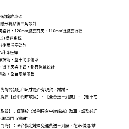
期付款
0 利率 每期
NT$38,000
21家銀行
F4碳纖維車架
0 利率 每期
NT$19,000
21家銀行
庫商業銀行
第一商業銀行
EX隱形轉點後三角設計
業銀行
彰化商業銀行
何設計，120mm避震前叉、110mm後避震行程
庫商業銀行
第一商業銀行
業儲蓄銀行
台北富邦商業銀行
業銀行
彰化商業銀行
 12s變速系統
華商業銀行
兆豐國際商業銀行
業儲蓄銀行
台北富邦商業銀行
前後兩活塞碟煞
小企業銀行
台中商業銀行
華商業銀行
兆豐國際商業銀行
DA升降座桿
台灣）商業銀行
華泰商業銀行
小企業銀行
台中商業銀行
業銀行
遠東國際商業銀行
線技術，整車簡潔俐落
台灣）商業銀行
華泰商業銀行
業銀行
永豐商業銀行
、後下叉與下管，都有保護設計
業銀行
遠東國際商業銀行
業銀行
星展（台灣）商業銀行
業銀行
永豐商業銀行
銷款，全台限量販售
y
際商業銀行
中國信託商業銀行
業銀行
星展（台灣）商業銀行
天信用卡公司
際商業銀行
中國信託商業銀行
請先詢問顏色和尺寸是否有現貨，謝謝。
天信用卡公司
僅提供【台中門市取貨】、【全台送車到府】、【箱車宅
。
市取貨】：僅限於《美利達台中旗艦店》取車，請務必詳
店取車門市資訊"。
5，滿NT$799(含以上)免運費
到府】：全台指定地區免運費送車到府，花東/偏遠/離