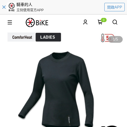
騎車的人
開啟APP
立刻使用官方APP
0
1
/
5