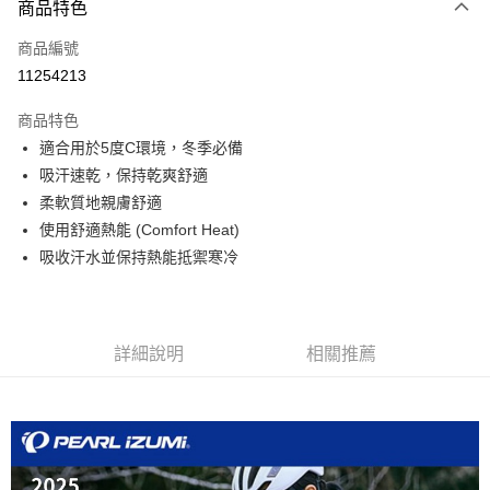
商品特色
信用卡一次付款
商品編號
信用卡分期付款
11254213
3 期 0 利率 每期
NT$660
21家銀行
商品特色
6 期 0 利率 每期
NT$330
21家銀行
合作金庫商業銀行
第一商業銀行
適合用於5度C環境，冬季必備
華南商業銀行
彰化商業銀行
合作金庫商業銀行
第一商業銀行
LINE Pay
吸汗速乾，保持乾爽舒適
上海商業儲蓄銀行
台北富邦商業銀行
華南商業銀行
彰化商業銀行
國泰世華商業銀行
兆豐國際商業銀行
柔軟質地親膚舒適
Apple Pay
上海商業儲蓄銀行
台北富邦商業銀行
臺灣中小企業銀行
台中商業銀行
使用舒適熱能 (Comfort Heat)
國泰世華商業銀行
兆豐國際商業銀行
匯豐（台灣）商業銀行
華泰商業銀行
街口支付
臺灣中小企業銀行
台中商業銀行
吸收汗水並保持熱能抵禦寒冷
聯邦商業銀行
遠東國際商業銀行
匯豐（台灣）商業銀行
華泰商業銀行
悠遊付
元大商業銀行
永豐商業銀行
聯邦商業銀行
遠東國際商業銀行
玉山商業銀行
星展（台灣）商業銀行
元大商業銀行
永豐商業銀行
Google Pay
台新國際商業銀行
中國信託商業銀行
玉山商業銀行
星展（台灣）商業銀行
詳細說明
相關推薦
台灣樂天信用卡公司
台新國際商業銀行
中國信託商業銀行
ATM付款
台灣樂天信用卡公司
運送方式
付款後全家取貨