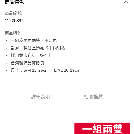
商品特色
信用卡一次付款
商品編號
信用卡分期付款
11220899
3 期 0 利率 每期
NT$163
21家銀行
商品特色
6 期 0 利率 每期
NT$81
21家銀行
合作金庫商業銀行
第一商業銀行
一組為單色兩雙，不混色
華南商業銀行
彰化商業銀行
合作金庫商業銀行
第一商業銀行
LINE Pay
舒適、輕便且透氣的中筒綿襪
上海商業儲蓄銀行
台北富邦商業銀行
華南商業銀行
彰化商業銀行
國泰世華商業銀行
兆豐國際商業銀行
採用萊卡布料，彈性佳
Apple Pay
上海商業儲蓄銀行
台北富邦商業銀行
臺灣中小企業銀行
台中商業銀行
台灣製造品質優良
國泰世華商業銀行
兆豐國際商業銀行
匯豐（台灣）商業銀行
華泰商業銀行
街口支付
臺灣中小企業銀行
台中商業銀行
尺寸：S/M 22-25cm、 L/XL 26-29cm
聯邦商業銀行
遠東國際商業銀行
匯豐（台灣）商業銀行
華泰商業銀行
悠遊付
元大商業銀行
永豐商業銀行
聯邦商業銀行
遠東國際商業銀行
玉山商業銀行
星展（台灣）商業銀行
元大商業銀行
永豐商業銀行
Google Pay
台新國際商業銀行
中國信託商業銀行
玉山商業銀行
星展（台灣）商業銀行
詳細說明
相關推薦
台灣樂天信用卡公司
台新國際商業銀行
中國信託商業銀行
ATM付款
台灣樂天信用卡公司
運送方式
付款後全家取貨