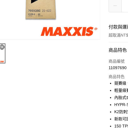
付款與運
超取滿NT$
付款方式
商品特色
信用卡一
商品編號
11097690
信用卡分
商品特色
3 期 
競賽級
6 期 
合作金
輕量級
華南商
內胎式
合作金
LINE Pay
上海商
華南商
HYPR
國泰世
Apple Pay
上海商
K2防
臺灣中
國泰世
新款可
匯豐（
街口支付
臺灣中
聯邦商
150 TP
匯豐（