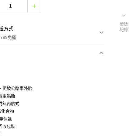
清除
送方式
紀錄
799免運
次付款
期付款
0 利率 每期
NT$493
21家銀行
、爬坡公路車外胎
0 利率 每期
NT$246
21家銀行
庫商業銀行
第一商業銀行
賽車輪胎
業銀行
彰化商業銀行
或無內胎式
庫商業銀行
第一商業銀行
業儲蓄銀行
台北富邦商業銀行
業銀行
彰化商業銀行
-S化合物
華商業銀行
兆豐國際商業銀行
業儲蓄銀行
台北富邦商業銀行
刺穿保護
小企業銀行
台中商業銀行
華商業銀行
兆豐國際商業銀行
回收包裝
台灣）商業銀行
華泰商業銀行
小企業銀行
台中商業銀行
業銀行
遠東國際商業銀行
I
台灣）商業銀行
華泰商業銀行