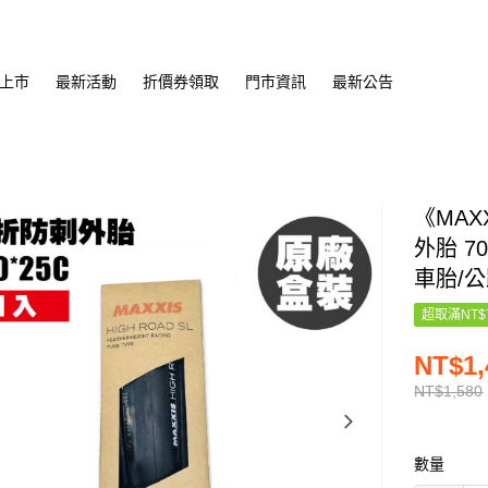
上市
最新活動
折價券領取
門市資訊
最新公告
《MAXX
外胎 7
車胎/公
超取滿NT$
NT$1,
NT$1,580
數量