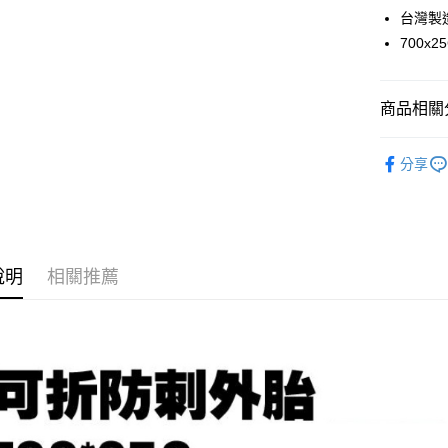
悠遊付
元大商
台灣製
聯邦商
玉山商
元大商
700x
Google Pa
台新國
玉山商
台灣樂
台新國
ATM付款
台灣樂
商品相關分
零件修補
運送方式
分享
品牌專區
付款後全
每筆NT$9
付款後萊
說明
相關推薦
每筆NT$9
付款後7-1
每筆NT$9
宅配
每筆NT$8
付款後門