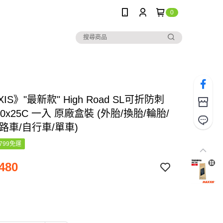
0
IS》"最新款" High Road SL可折防刺
00x25C 一入 原廠盒裝 (外胎/換胎/輪胎/
路車/自行車/單車)
799免運
480