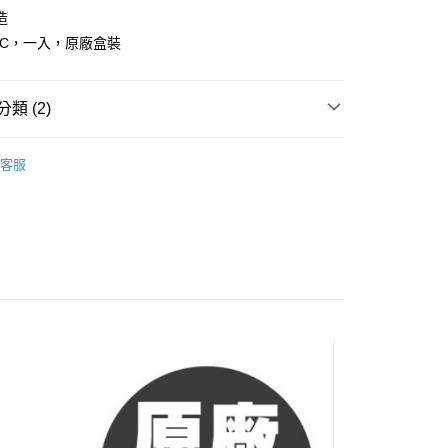
業銀行
永豐商業銀行
造
業銀行
遠東國際商業銀行
業銀行
星展（台灣）商業銀行
業銀行
永豐商業銀行
25C，一入，原廠盒裝
y
際商業銀行
中國信託商業銀行
業銀行
星展（台灣）商業銀行
天信用卡公司
際商業銀行
中國信託商業銀行
天信用卡公司
類 (2)
內/外胎
客服
MAXXIS 瑪吉斯/正新輪胎
家取貨
5，滿NT$799(含以上)免運費
爾富取貨
5，滿NT$799(含以上)免運費
1取貨
5，滿NT$799(含以上)免運費
5，滿NT$799(含以上)免運費
市自取