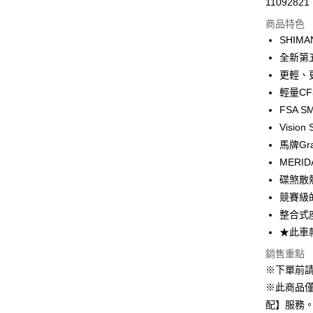
11092821
信用卡分
商品特色
3 期 
SHIM
6 期 
合作金
全新第
華南商
更輕、
合作金
LINE Pay
上海商
華南商
輕量C
國泰世
Apple Pay
上海商
FSA 
臺灣中
國泰世
Visio
匯豐（
街口支付
臺灣中
聯邦商
馬牌Gr
匯豐（
悠遊付
元大商
MERI
聯邦商
玉山商
元大商
碟煞散
Google Pa
台新國
玉山商
競賽級
台灣樂
台新國
整合式
台灣樂
運送方式
★此車
宅配
銷售重點
※下單前
每筆NT$8
※此商品
付款後門
配】服務