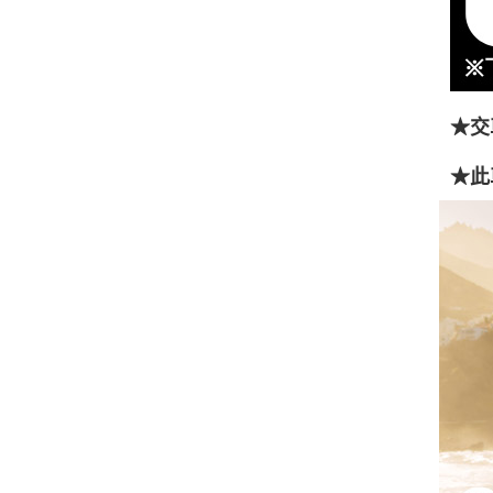
★交
★此