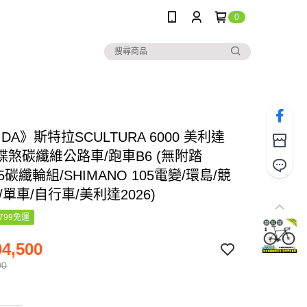
0
IDA》斯特拉SCULTURA 6000 美利達
碟煞碳纖維公路車/跑車B6 (無附踏
45碳纖輪組/SHIMANO 105電變/環島/競
/單車/自行車/美利達2026)
799免運
4,500
00