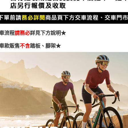
車流程
請務必
詳見下方說明★
車款販售
不含
踏板、腳架★