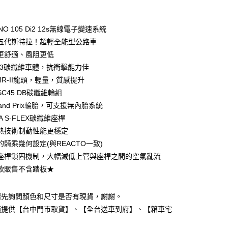
期付款
0 利率 每期
NT$34,833
21家銀行
ANO 105 Di2 12s無線電子變速系統
0 利率 每期
NT$17,416
21家銀行
庫商業銀行
第一商業銀行
五代斯特拉！超輕全能型公路車
業銀行
彰化商業銀行
更舒適、風阻更低
庫商業銀行
第一商業銀行
業儲蓄銀行
台北富邦商業銀行
業銀行
彰化商業銀行
F3碳纖維車體，抗衝擊能力佳
華商業銀行
兆豐國際商業銀行
業儲蓄銀行
台北富邦商業銀行
SMR-II龍頭，輕量，質感提升
小企業銀行
台中商業銀行
華商業銀行
兆豐國際商業銀行
n SC45 DB碳纖維輪組
台灣）商業銀行
華泰商業銀行
小企業銀行
台中商業銀行
業銀行
遠東國際商業銀行
and Prix輪胎，可支援無內胎系統
台灣）商業銀行
華泰商業銀行
業銀行
永豐商業銀行
DA S-FLEX碳纖維座桿
業銀行
遠東國際商業銀行
業銀行
星展（台灣）商業銀行
業銀行
永豐商業銀行
熱技術制動性能更穩定
y
際商業銀行
中國信託商業銀行
業銀行
星展（台灣）商業銀行
的騎乘幾何設定(與REACTO一致)
天信用卡公司
際商業銀行
中國信託商業銀行
座桿鎖固機制，大幅減低上管與座桿之間的空氣亂流
天信用卡公司
款販售不含踏板★
請先詢問顏色和尺寸是否有現貨，謝謝。
5，滿NT$799(含以上)免運費
僅提供【台中門市取貨】、【全台送車到府】、【箱車宅
市自取
。