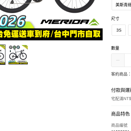
美斯青綠
尺寸
3S
數量
客約商品
付款與運
宅配滿NT$
付款方式
商品特色
信用卡一
商品編號