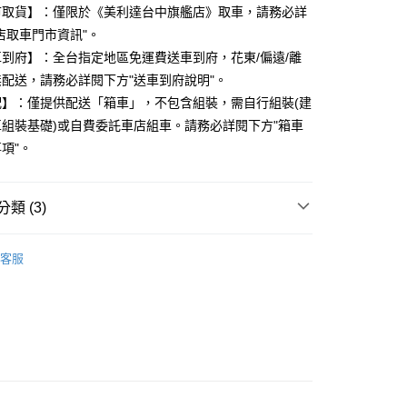
5，滿NT$799(含以上)免運費
市取貨】：僅限於《美利達台中旗艦店》取車，請務必詳
店取車門市資訊"。
到府】：全台指定地區免運費送車到府，花東/偏遠/離
配送，請務必詳閱下方"送車到府說明"。
配】：僅提供配送「箱車」，不包含組裝，需自行組裝(建
組裝基礎)或自費委託車店組車。請務必詳閱下方"箱車
項"。
類 (3)
公路車
全能型公路車
客服
DA✨美利達新車上市
MERIDA 美利達2026年車款