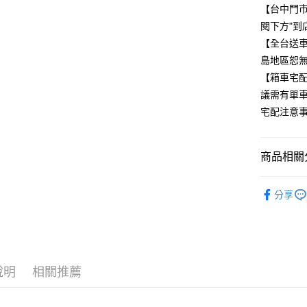
每筆NT$8
【台中門
閱下方"到
【全台送車
島地區恕無
【箱車宅
議需有單車
宅配注意事
商品相關分
🚲ROAD
分享
✨MERI
品牌專區
說明
相關推薦