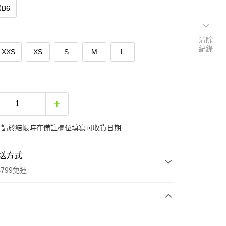
B6
清除
紀錄
XXS
XS
S
M
L
：請於結帳時在備註欄位填寫可收貨日期
送方式
799免運
次付款