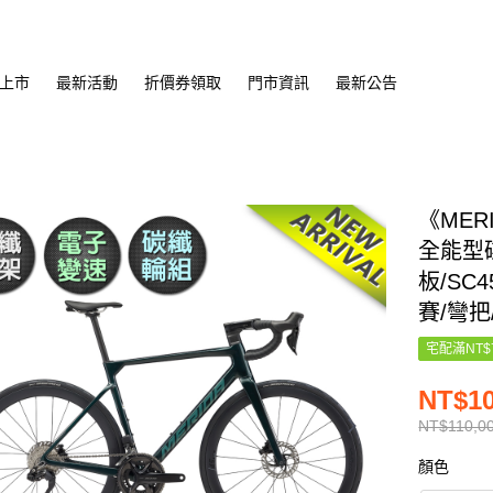
上市
最新活動
折價券領取
門市資訊
最新公告
《MER
全能型
板/SC
賽/彎把
宅配滿NT$
NT$10
NT$110,0
顏色