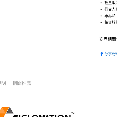
華南商
輕量鍛
合作金
LINE Pay
上海商
華南商
符合人
國泰世
Apple Pay
上海商
專為熱
臺灣中
國泰世
相容於標
匯豐（
街口支付
臺灣中
聯邦商
匯豐（
悠遊付
元大商
聯邦商
商品相關分
玉山商
元大商
Google Pa
台新國
玉山商
車身配件
台灣樂
台新國
ATM付款
分享
台灣樂
品牌專區
運送方式
付款後全
說明
相關推薦
每筆NT$9
付款後萊
每筆NT$9
付款後7-1