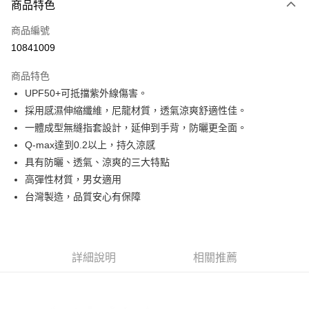
商品特色
信用卡一次付款
商品編號
信用卡分期付款
10841009
3 期 0 利率 每期
NT$206
21家銀行
商品特色
6 期 0 利率 每期
NT$103
21家銀行
合作金庫商業銀行
第一商業銀行
UPF50+可抵擋紫外線傷害。
華南商業銀行
彰化商業銀行
合作金庫商業銀行
第一商業銀行
LINE Pay
採用感濕伸縮纖維，尼龍材質，透氣涼爽舒適性佳。
上海商業儲蓄銀行
台北富邦商業銀行
華南商業銀行
彰化商業銀行
國泰世華商業銀行
兆豐國際商業銀行
一體成型無縫指套設計，延伸到手背，防曬更全面。
Apple Pay
上海商業儲蓄銀行
台北富邦商業銀行
臺灣中小企業銀行
台中商業銀行
Q-max達到0.2以上，持久涼感
國泰世華商業銀行
兆豐國際商業銀行
匯豐（台灣）商業銀行
華泰商業銀行
街口支付
臺灣中小企業銀行
台中商業銀行
具有防曬、透氣、涼爽的三大特點
聯邦商業銀行
遠東國際商業銀行
匯豐（台灣）商業銀行
華泰商業銀行
高彈性材質，男女適用
悠遊付
元大商業銀行
永豐商業銀行
聯邦商業銀行
遠東國際商業銀行
台灣製造，品質安心有保障
玉山商業銀行
星展（台灣）商業銀行
元大商業銀行
永豐商業銀行
Google Pay
台新國際商業銀行
中國信託商業銀行
玉山商業銀行
星展（台灣）商業銀行
台灣樂天信用卡公司
台新國際商業銀行
中國信託商業銀行
ATM付款
台灣樂天信用卡公司
詳細說明
相關推薦
運送方式
付款後全家取貨