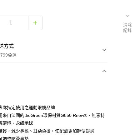
清除
紀錄
送方式
799免運
次付款
期付款
0 利率 每期
NT$860
21家銀行
表隊指定使用之運動眼鏡品牌
0 利率 每期
NT$430
21家銀行
庫商業銀行
第一商業銀行
來自法國的BioGreen環保材質G850 Rnew®，無毒特
業銀行
彰化商業銀行
善環境、永續地球
庫商業銀行
第一商業銀行
業儲蓄銀行
台北富邦商業銀行
業銀行
彰化商業銀行
量輕，減少鼻樑、耳朵負擔，使配戴更加輕便舒適
華商業銀行
兆豐國際商業銀行
業儲蓄銀行
台北富邦商業銀行
可調整防滑鼻墊