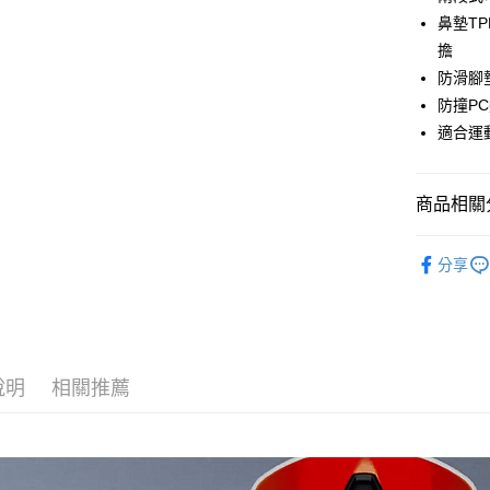
臺灣中
國泰世
鼻墊T
匯豐（
街口支付
臺灣中
聯邦商
擔
匯豐（
悠遊付
元大商
防滑腳
聯邦商
玉山商
元大商
防撞P
Google Pa
台新國
玉山商
適合運
台灣樂
台新國
ATM付款
台灣樂
商品相關分
運送方式
人身配件
付款後全
分享
品牌專區
每筆NT$9
單車嘉年
付款後萊
每筆NT$9
說明
相關推薦
付款後7-1
每筆NT$9
宅配