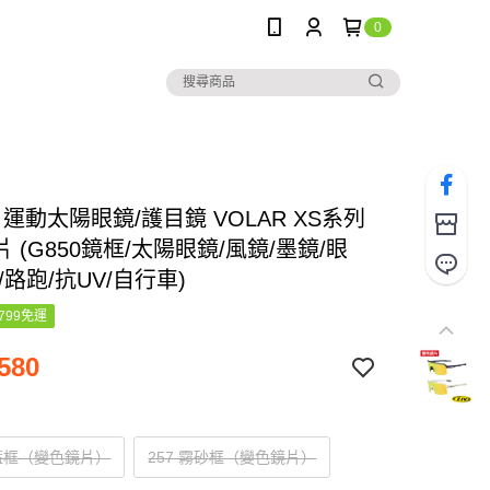
0
》運動太陽眼鏡/護目鏡 VOLAR XS系列
 (G850鏡框/太陽眼鏡/風鏡/墨鏡/眼
/路跑/抗UV/自行車)
799免運
580
霧藍框（變色鏡片）
257 霧砂框（變色鏡片）