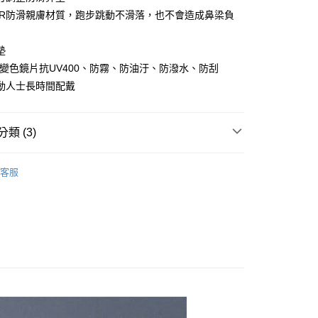
小企業銀行
台中商業銀行
華商業銀行
兆豐國際商業銀行
PR防滑親膚材質，跑步跳動不滑落，也不會造成鼻梁負
台灣）商業銀行
華泰商業銀行
小企業銀行
台中商業銀行
業銀行
遠東國際商業銀行
台灣）商業銀行
華泰商業銀行
業銀行
永豐商業銀行
墊
業銀行
遠東國際商業銀行
業銀行
星展（台灣）商業銀行
業銀行
永豐商業銀行
C變色鏡片抗UV400、防霧、防油汙、防潑水、防刮
y
際商業銀行
中國信託商業銀行
業銀行
星展（台灣）商業銀行
動人士長時間配戴
天信用卡公司
際商業銀行
中國信託商業銀行
天信用卡公司
類 (3)
太陽眼鏡/鏡片
家取貨
客服
ZIV 運動眼鏡
5，滿NT$799(含以上)免運費
華｜人身配件８折起
爾富取貨
5，滿NT$799(含以上)免運費
1取貨
5，滿NT$799(含以上)免運費