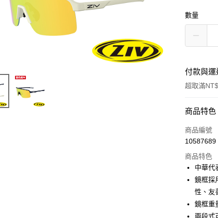
數量
付款與運
超取滿NT$
付款方式
商品特色
信用卡一
商品編號
10587689
信用卡分
商品特色
3 期 
中華代
6 期 
合作金
鏡框採用
華南商
性、友
合作金
LINE Pay
上海商
華南商
鏡框重
國泰世
Apple Pay
上海商
兩段式