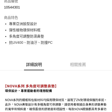
商品編號
信用卡分期付款
10544301
3 期 0 利率 每期
NT$793
21家銀行
商品特色
6 期 0 利率 每期
NT$396
21家銀行
合作金庫商業銀行
第一商業銀行
專業亞洲臉型設計
華南商業銀行
彰化商業銀行
合作金庫商業銀行
第一商業銀行
LINE Pay
彈性植物環保材料框
上海商業儲蓄銀行
台北富邦商業銀行
華南商業銀行
彰化商業銀行
國泰世華商業銀行
兆豐國際商業銀行
多角度可調整防滑鼻墊
Apple Pay
上海商業儲蓄銀行
台北富邦商業銀行
臺灣中小企業銀行
台中商業銀行
抗UV400、防油汙、防撞PC
國泰世華商業銀行
兆豐國際商業銀行
匯豐（台灣）商業銀行
華泰商業銀行
街口支付
臺灣中小企業銀行
台中商業銀行
聯邦商業銀行
遠東國際商業銀行
匯豐（台灣）商業銀行
華泰商業銀行
悠遊付
元大商業銀行
永豐商業銀行
聯邦商業銀行
遠東國際商業銀行
玉山商業銀行
星展（台灣）商業銀行
元大商業銀行
永豐商業銀行
詳細說明
相關推薦
Google Pay
台新國際商業銀行
中國信託商業銀行
玉山商業銀行
星展（台灣）商業銀行
台灣樂天信用卡公司
台新國際商業銀行
中國信託商業銀行
ATM付款
台灣樂天信用卡公司
運送方式
付款後全家取貨
每筆NT$95，滿NT$799(含以上)免運費
付款後萊爾富取貨