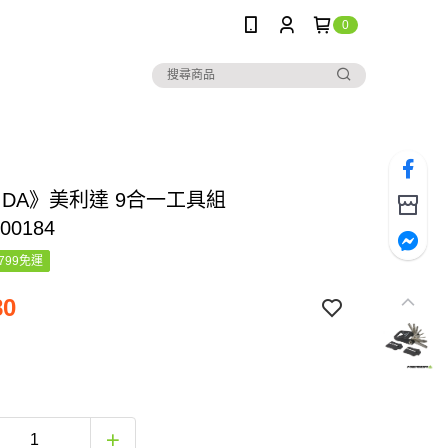
0
IDA》美利達 9合一工具組
00184
799免運
80