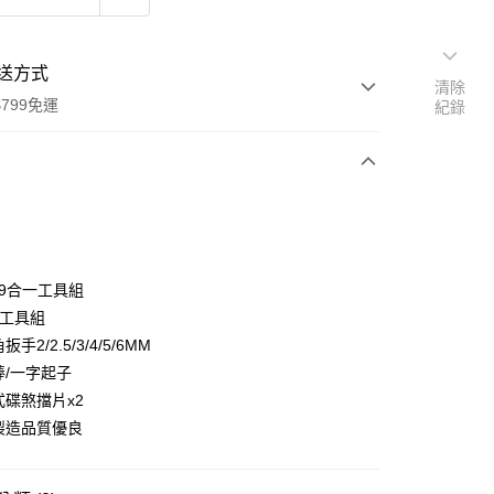
送方式
清除
799免運
紀錄
次付款
期付款
0 利率 每期
NT$126
21家銀行
 9合一工具組
0 利率 每期
NT$63
21家銀行
庫商業銀行
第一商業銀行
一工具組
業銀行
彰化商業銀行
扳手2/2.5/3/4/5/6MM
庫商業銀行
第一商業銀行
業儲蓄銀行
台北富邦商業銀行
業銀行
彰化商業銀行
棒/一字起子
華商業銀行
兆豐國際商業銀行
業儲蓄銀行
台北富邦商業銀行
式碟煞擋片x2
小企業銀行
台中商業銀行
華商業銀行
兆豐國際商業銀行
灣製造品質優良
台灣）商業銀行
華泰商業銀行
小企業銀行
台中商業銀行
業銀行
遠東國際商業銀行
台灣）商業銀行
華泰商業銀行
業銀行
永豐商業銀行
業銀行
遠東國際商業銀行