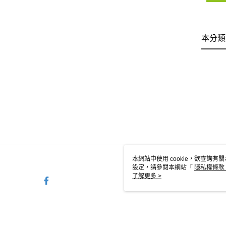
本分類
本網站中使用 cookie，欲查詢有關
設定，請參閱本網站「
隱私權條款
使用 cookie。
了解更多 >