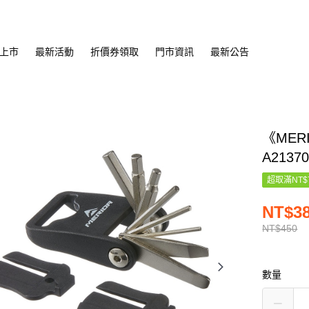
上市
最新活動
折價券領取
門市資訊
最新公告
《MER
A21370
超取滿NT$
NT$3
NT$450
數量