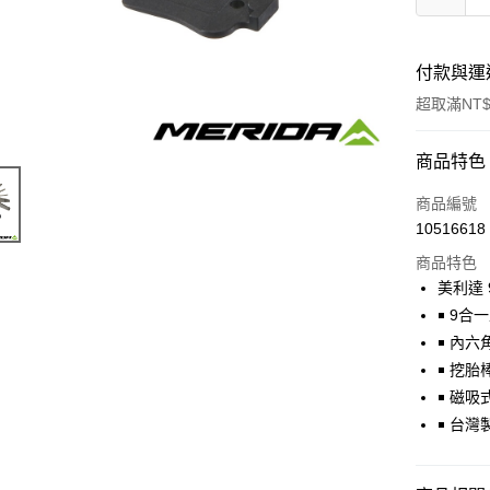
付款與運
超取滿NT$
付款方式
商品特色
信用卡一
商品編號
10516618
信用卡分
商品特色
3 期 
美利達
6 期 
合作金
￭ 9合
華南商
￭ 內六角
合作金
LINE Pay
上海商
華南商
￭ 挖胎
國泰世
Apple Pay
上海商
￭ 磁吸
臺灣中
國泰世
￭ 台
匯豐（
街口支付
臺灣中
聯邦商
匯豐（
悠遊付
元大商
聯邦商