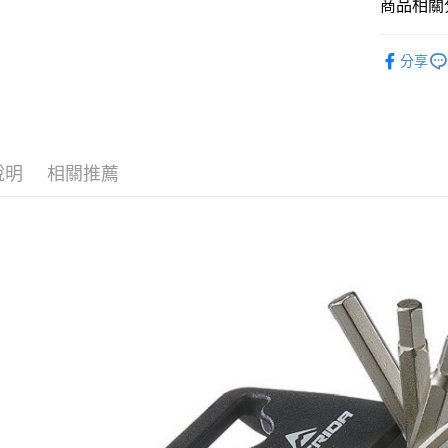
商品相關分
玉山商
元大商
Google Pa
台新國
玉山商
工具/保養
台灣樂
台新國
ATM付款
分享
台灣樂
人氣商品
運送方式
付款後全
說明
相關推薦
每筆NT$9
付款後萊
每筆NT$9
付款後7-1
每筆NT$9
宅配
每筆NT$8
付款後門
每筆NT$8