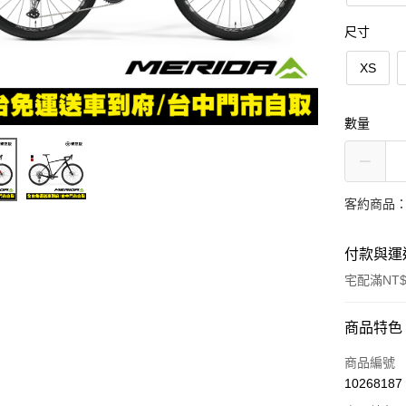
尺寸
XS
數量
客約商品
付款與運
宅配滿NT$
付款方式
商品特色
信用卡一
商品編號
10268187
信用卡分