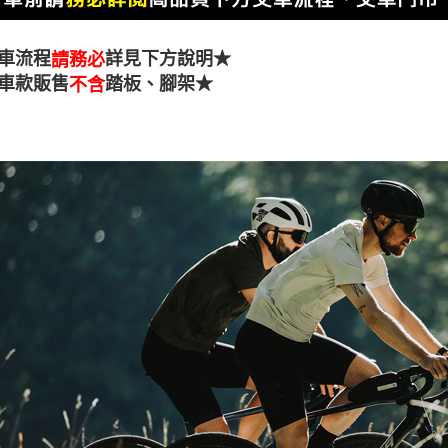
車流程
詳見下方說明★
請務必
車款販售
踏板、腳架★
不含