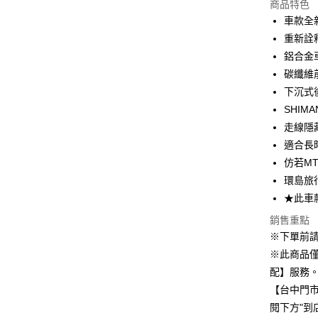
商品特色
3 期 
車款全
6 期 
合作金
重新詮
華南商
鋁合金
合作金
LINE Pay
上海商
華南商
碳纖維
國泰世
街口支付
上海商
下沉式後
臺灣中
國泰世
SHIMA
匯豐（
悠遊付
臺灣中
聯邦商
走線隱
匯豐（
Google Pa
元大商
適合長
聯邦商
玉山商
元大商
仿若M
ATM付款
台新國
玉山商
環島旅
台灣樂
台新國
★此車
台灣樂
運送方式
銷售重點
※下單前
宅配
※此商品
每筆NT$8
配】服務
付款後門
【台中門
每筆NT$8
閱下方"到