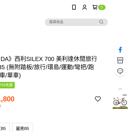
0
IDA》西利SILEX 700 美利達休閒旅行
5 (無附踏板/旅行/環島/運動/彎把/跑
車/單車)
799免運
,800
0
B5
麗黑B5