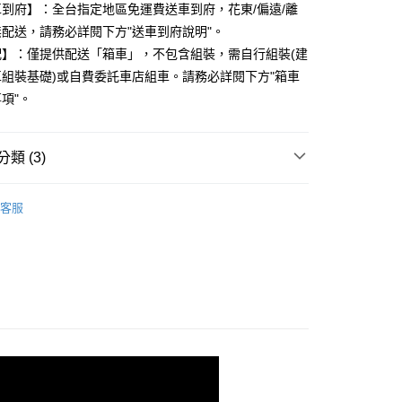
到府】：全台指定地區免運費送車到府，花東/偏遠/離
配送，請務必詳閱下方"送車到府說明"。
配】：僅提供配送「箱車」，不包含組裝，需自行組裝(建
組裝基礎)或自費委託車店組車。請務必詳閱下方"箱車
項"。
類 (3)
公路車
GRAVEL/礫石車
客服
 車款優惠中
MERIDA 美利達2025年車款