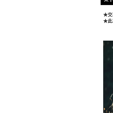
★交
★此