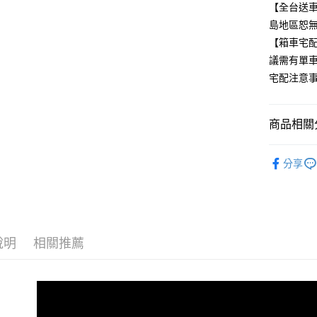
【全台送車
島地區恕無
【箱車宅
議需有單車
宅配注意事
商品相關分
🚲ROAD
分享
Gravel
品牌專區
說明
相關推薦