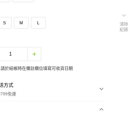
S
M
L
清除
紀錄
：請於結帳時在備註欄位填寫可收貨日期
送方式
799免運
次付款
期付款