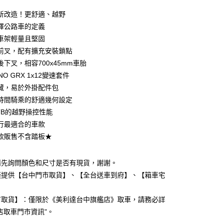
0 利率 每期
NT$20,600
21家銀行
新改造！更舒適、越野
0 利率 每期
NT$10,300
21家銀行
庫商業銀行
第一商業銀行
釋公路車的定義
業銀行
彰化商業銀行
車架輕量且堅固
庫商業銀行
第一商業銀行
業儲蓄銀行
台北富邦商業銀行
業銀行
彰化商業銀行
前叉，配有擴充安裝鎖點
華商業銀行
兆豐國際商業銀行
業儲蓄銀行
台北富邦商業銀行
下叉，相容700x45mm車胎
小企業銀行
台中商業銀行
華商業銀行
兆豐國際商業銀行
NO GRX 1x12變速套件
台灣）商業銀行
華泰商業銀行
小企業銀行
台中商業銀行
業銀行
遠東國際商業銀行
藏，易於外掛配件包
台灣）商業銀行
華泰商業銀行
y
業銀行
永豐商業銀行
時間騎乘的舒適幾何設定
業銀行
遠東國際商業銀行
業銀行
星展（台灣）商業銀行
業銀行
永豐商業銀行
TB的越野操控性能
際商業銀行
中國信託商業銀行
業銀行
星展（台灣）商業銀行
行最適合的車款
天信用卡公司
際商業銀行
中國信託商業銀行
款販售不含踏板★
天信用卡公司
請先詢問顏色和尺寸是否有現貨，謝謝。
僅提供【台中門市取貨】、【全台送車到府】、【箱車宅
5，滿NT$799(含以上)免運費
。
市自取
市取貨】：僅限於《美利達台中旗艦店》取車，請務必詳
5，滿NT$799(含以上)免運費
店取車門市資訊"。