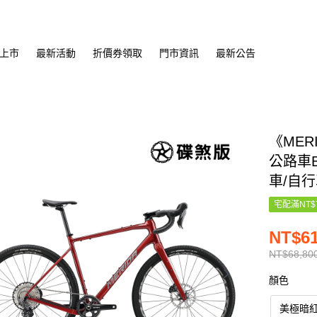
上市
最新活動
折價券領取
門市資訊
最新公告
《MER
公路車B
車/自行
宅配滿NT$
NT$61
NT$68,80
顏色
美極暗紅