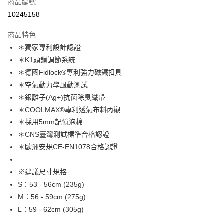
商品編號
信用卡分期付款
10245158
3 期 0 利率 每期
NT$993
21家銀行
商品特色
6 期 0 利率 每期
NT$496
21家銀行
合作金庫商業銀行
第一商業銀行
＊獨家專利設計認證
華南商業銀行
彰化商業銀行
合作金庫商業銀行
第一商業銀行
LINE Pay
＊K1頭鎖調節系統
上海商業儲蓄銀行
台北富邦商業銀行
華南商業銀行
彰化商業銀行
國泰世華商業銀行
兆豐國際商業銀行
＊德國Fidlock®專利強力磁鐵扣具
Apple Pay
上海商業儲蓄銀行
台北富邦商業銀行
臺灣中小企業銀行
台中商業銀行
＊空氣動力學風動測試
國泰世華商業銀行
兆豐國際商業銀行
匯豐（台灣）商業銀行
華泰商業銀行
街口支付
臺灣中小企業銀行
台中商業銀行
＊銀離子(Ag+)抗菌除臭織帶
聯邦商業銀行
遠東國際商業銀行
匯豐（台灣）商業銀行
華泰商業銀行
＊COOLMAX®專利透氣布料內襯
悠遊付
元大商業銀行
永豐商業銀行
聯邦商業銀行
遠東國際商業銀行
＊採用5mm記憶泡棉
玉山商業銀行
星展（台灣）商業銀行
元大商業銀行
永豐商業銀行
Google Pay
＊CNS臺灣測試標準合格認證
台新國際商業銀行
中國信託商業銀行
玉山商業銀行
星展（台灣）商業銀行
台灣樂天信用卡公司
＊歐洲安規CE-EN1078合格認證
台新國際商業銀行
中國信託商業銀行
ATM付款
台灣樂天信用卡公司
※建議尺寸規格
運送方式
S：53 - 56cm (235g)
付款後全家取貨
M：56 - 59cm (275g)
每筆NT$95，滿NT$799(含以上)免運費
L：59 - 62cm (305g)
付款後萊爾富取貨