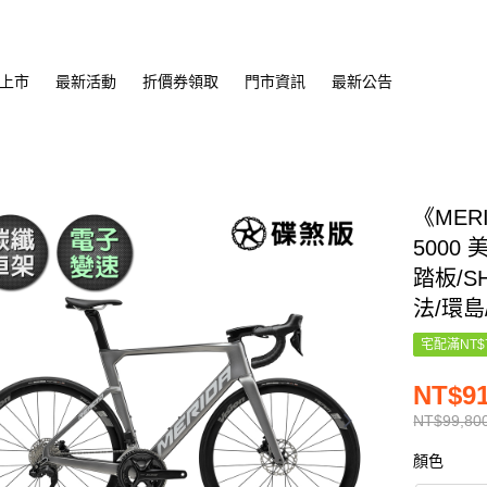
上市
最新活動
折價券領取
門市資訊
最新公告
《MER
5000
踏板/S
法/環島
宅配滿NT$
NT$91
NT$99,80
顏色