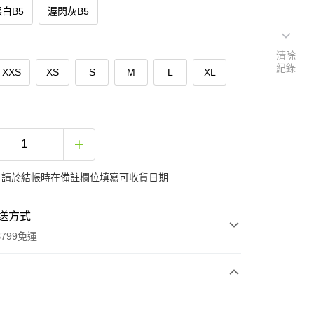
白B5
渥閃灰B5
清除
紀錄
XXS
XS
S
M
L
XL
：請於結帳時在備註欄位填寫可收貨日期
送方式
799免運
次付款