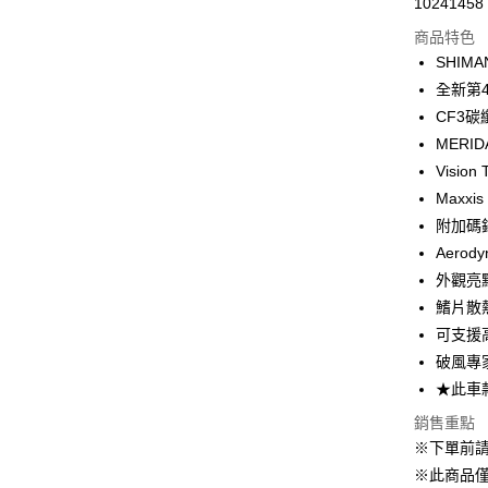
10241458
信用卡分
商品特色
3 期 
SHIM
6 期 
合作金
全新第
華南商
CF3
合作金
LINE Pay
上海商
華南商
MERID
國泰世
Apple Pay
上海商
Vision
臺灣中
國泰世
Maxx
匯豐（
街口支付
臺灣中
聯邦商
附加碼
匯豐（
悠遊付
元大商
Aerod
聯邦商
玉山商
元大商
外觀亮
Google Pa
台新國
玉山商
鰭片散
台灣樂
台新國
ATM付款
可支援
台灣樂
破風專
★此車
運送方式
銷售重點
宅配
※下單前
每筆NT$8
※此商品