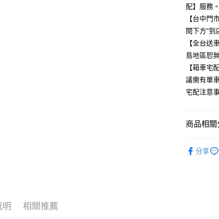
配】服務
付款後門
【台中門
每筆NT$8
閱下方"到
【全台送車
島地區恕無
【箱車宅
議需有單車
宅配注意事
商品相關分
🚲ROAD
分享
品牌專區
說明
相關推薦