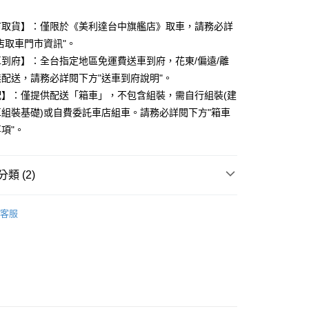
。
市自取
市取貨】：僅限於《美利達台中旗艦店》取車，請務必詳
5，滿NT$799(含以上)免運費
店取車門市資訊"。
到府】：全台指定地區免運費送車到府，花東/偏遠/離
配送，請務必詳閱下方"送車到府說明"。
配】：僅提供配送「箱車」，不包含組裝，需自行組裝(建
組裝基礎)或自費委託車店組車。請務必詳閱下方"箱車
項"。
類 (2)
公路車
空氣動力型公路車
客服
MERIDA 美利達2025年車款