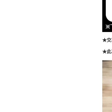
★交
★此