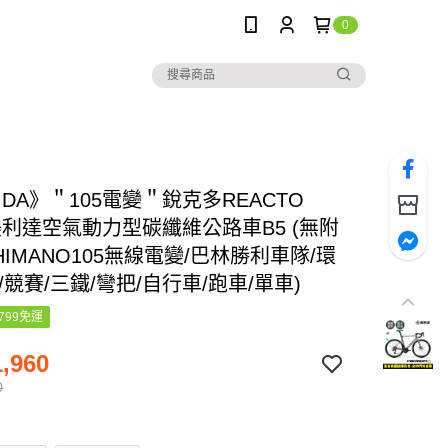
0
IDA》＂105電變＂銳克多REACTO
 美利達空氣動力型碳纖維公路車B5 (無附
HIMANO105無線電變/巴林勝利車隊/環
/競賽/三鐵/彎把/自行車/跑車/單車)
799免運
,960
0