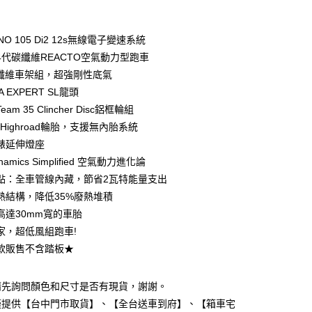
期付款
0 利率 每期
NT$30,653
21家銀行
ANO 105 Di2 12s無線電子變速系統
0 利率 每期
NT$15,326
21家銀行
庫商業銀行
第一商業銀行
4代碳纖維REACTO空氣動力型跑車
業銀行
彰化商業銀行
碳纖維車架組，超強剛性底氣
庫商業銀行
第一商業銀行
業儲蓄銀行
台北富邦商業銀行
業銀行
彰化商業銀行
A EXPERT SL龍頭
華商業銀行
兆豐國際商業銀行
業儲蓄銀行
台北富邦商業銀行
 Team 35 Clincher Disc鋁框輪組
小企業銀行
台中商業銀行
華商業銀行
兆豐國際商業銀行
is Highroad輪胎，支援無內胎系統
台灣）商業銀行
華泰商業銀行
小企業銀行
台中商業銀行
業銀行
遠東國際商業銀行
錶延伸燈座
台灣）商業銀行
華泰商業銀行
業銀行
永豐商業銀行
ynamics Simplified 空氣動力進化論
業銀行
遠東國際商業銀行
業銀行
星展（台灣）商業銀行
業銀行
永豐商業銀行
點：全車管線內藏，節省2瓦特能量支出
y
際商業銀行
中國信託商業銀行
業銀行
星展（台灣）商業銀行
熱結構，降低35%廢熱堆積
天信用卡公司
際商業銀行
中國信託商業銀行
高達30mm寬的車胎
天信用卡公司
家，超低風組跑車!
款販售不含踏板★
請先詢問顏色和尺寸是否有現貨，謝謝。
5，滿NT$799(含以上)免運費
僅提供【台中門市取貨】、【全台送車到府】、【箱車宅