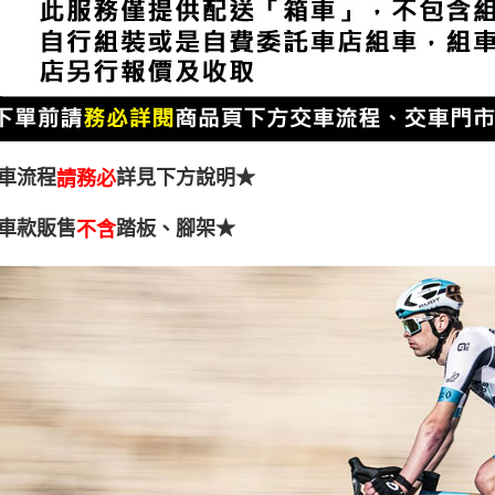
車流程
詳見下方說明★
請務必
車款販售
踏板、腳架★
不含