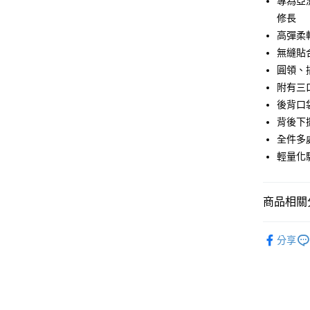
專為亞
6 期 
合作金
修長
華南商
高彈柔
合作金
LINE Pay
上海商
華南商
無縫貼
國泰世
Apple Pay
上海商
圓領、
臺灣中
國泰世
附有三
匯豐（
街口支付
臺灣中
聯邦商
後背口
匯豐（
悠遊付
元大商
背後下
聯邦商
玉山商
元大商
全件多
Google Pa
台新國
玉山商
輕量化
台灣樂
台新國
ATM付款
台灣樂
商品相關分
運送方式
人身配件
付款後全
分享
人身配件
每筆NT$9
品牌專區
付款後萊
單車嘉年
每筆NT$9