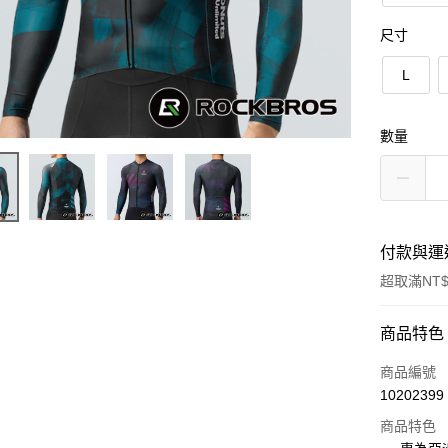
尺寸
L
數量
付款與運
超取滿NT$
付款方式
商品特色
信用卡一
商品編號
10202399
信用卡分
商品特色
3 期 