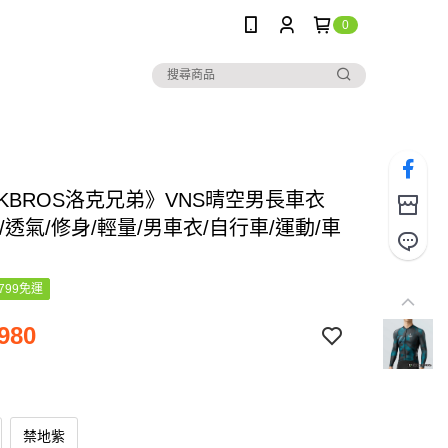
0
CKBROS洛克兄弟》VNS晴空男長車衣
/透氣/修身/輕量/男車衣/自行車/運動/車
799免運
980
禁地紫