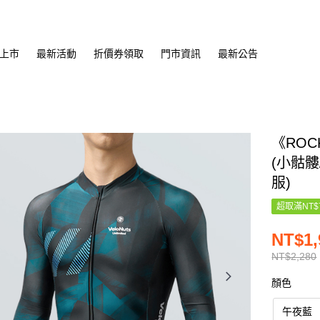
上市
最新活動
折價券領取
門市資訊
最新公告
《RO
(小骷髏
服)
超取滿NT$
NT$1,
NT$2,280
顏色
午夜藍