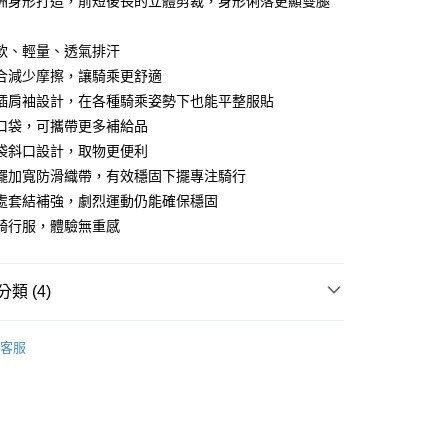
洲身形打造，前短後長的立體剪裁，身形俐落更顯雙腿
0 利率 每期
NT$330
21家銀行
庫商業銀行
第一商業銀行
業銀行
彰化商業銀行
軟、輕量、透氣排汗
庫商業銀行
第一商業銀行
業儲蓄銀行
台北富邦商業銀行
業銀行
彰化商業銀行
合減少摩擦，讓騎乘更舒適
華商業銀行
兆豐國際商業銀行
業儲蓄銀行
台北富邦商業銀行
插肩袖設計，在各種騎乘姿勢下也能平整服貼
小企業銀行
台中商業銀行
華商業銀行
兆豐國際商業銀行
口袋，可攜帶更多補給品
台灣）商業銀行
華泰商業銀行
小企業銀行
台中商業銀行
業銀行
遠東國際商業銀行
袋斜口設計，取物更便利
台灣）商業銀行
華泰商業銀行
業銀行
永豐商業銀行
擺加寬防滑織帶，有效穩固下擺專注騎行
業銀行
遠東國際商業銀行
業銀行
星展（台灣）商業銀行
業銀行
永豐商業銀行
處套結補強，劇烈運動仍能確保穩固
y
際商業銀行
中國信託商業銀行
業銀行
星展（台灣）商業銀行
騎行服，體驗無重感
天信用卡公司
際商業銀行
中國信託商業銀行
天信用卡公司
類 (4)
男車衣
家取貨
客服
春夏單車服飾
5，滿NT$799(含以上)免運費
ROCKBROS 洛克兄弟單車周邊
爾富取貨
華｜人身配件８折起
5，滿NT$799(含以上)免運費