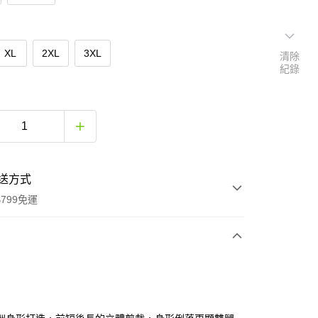
XL
2XL
3XL
清除
紀錄
送方式
799免運
次付款
期付款
0 利率 每期
NT$660
21家銀行